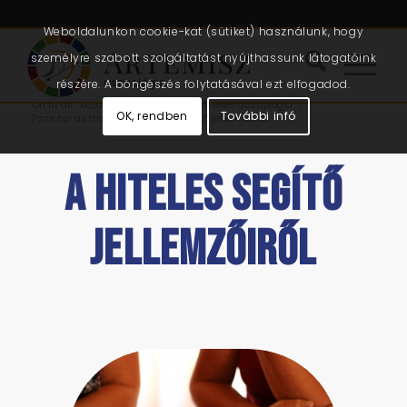
Weboldalunkon cookie-kat (sütiket) használunk, hogy
személyre szabott szolgáltatást nyújthassunk látogatóink
részére. A böngészés folytatásával ezt elfogadod.
Ön itt áll:
Kezdőlap
/
Cikkek
/
Önismereti asztrológia
/
OK, rendben
További infó
Pszicho-asztrológia
/
Hiteles segítő jellemzőiről
A HITELES SEGÍTŐ
JELLEMZŐIRŐL