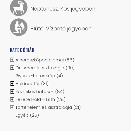
Uránusz: Ikrek jegyében
Neptunusz: Kos jegyében
Plútó: Vízöntő jegyében
KATEGÓRIÁK
A horoszkópod elemei
(58)
Önismereti asztrológia
(90)
Gyerek-horoszkóp
(4)
Holdnaptár
(31)
Kozmikus hatások
(84)
Fekete Hold – Lilith
(28)