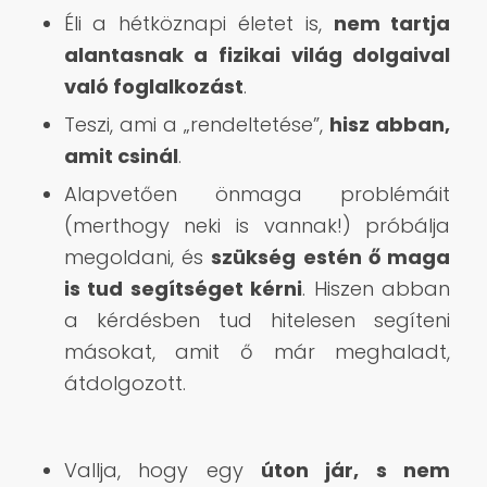
Éli a hétköznapi életet is,
nem tartja
alantasnak a fizikai világ dolgaival
való foglalkozást
.
Teszi, ami a „rendeltetése”,
hisz abban,
amit csinál
.
Alapvetően önmaga problémáit
(merthogy neki is vannak!) próbálja
megoldani, és
szükség estén ő maga
is tud segítséget kérni
. Hiszen abban
a kérdésben tud hitelesen segíteni
másokat, amit ő már meghaladt,
átdolgozott.
Vallja, hogy egy
úton jár, s nem