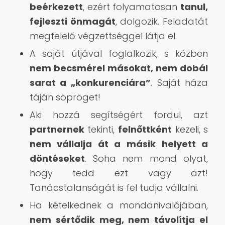
beérkezett
, ezért folyamatosan
tanul,
fejleszti önmagát
, dolgozik. Feladatát
megfelelő végzettséggel látja el.
A saját útjával foglalkozik, s közben
nem becsmérel másokat, nem dobál
sarat a „konkurenciára”
. Saját háza
táján söpröget!
Aki hozzá segítségért fordul, azt
partnernek
tekinti,
felnőttként
kezeli, s
nem vállalja át a másik helyett a
döntéseket
. Soha nem mond olyat,
hogy tedd ezt vagy azt!
Tanácstalanságát is fel tudja vállalni.
Ha kételkednek a mondanivalójában,
nem sértődik meg, nem távolítja el