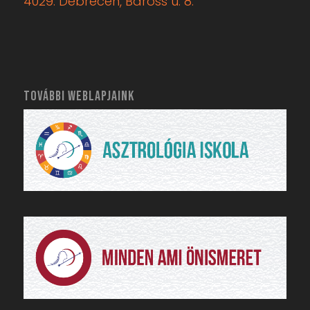
Postacím:
Artemisz Asztrológia Iskola
4029. Debrecen, Baross u. 8.
TOVÁBBI WEBLAPJAINK