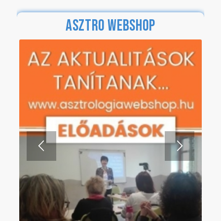
3
812
823
.
.
EDDIGI LÁTOGATÓINK SZÁMA
ASZTRO WEBSHOP