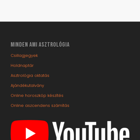
Történelem és asztrológia
(21)
Egyéb
(25)
MINDEN AMI ASZTROLÓGIA
Csillagjegyek
Holdnaptár
Asztrológia oktatás
Ajándékutalvány
Online horoszkóp készítés
Online aszcendens számítás