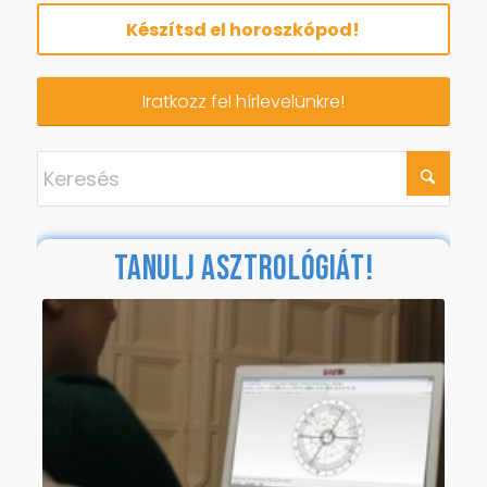
Készítsd el horoszkópod!
Iratkozz fel hírlevelünkre!
TANULJ ASZTROLÓGIÁT!