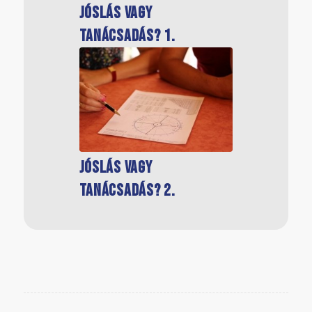
Jóslás vagy
tanácsadás? 1.
Az asztrológia segíthet
önmagunk
megismerésében
Jóslás vagy
tanácsadás? 2.
Mit látunk a születési
horoszkópban? –
hanganyag