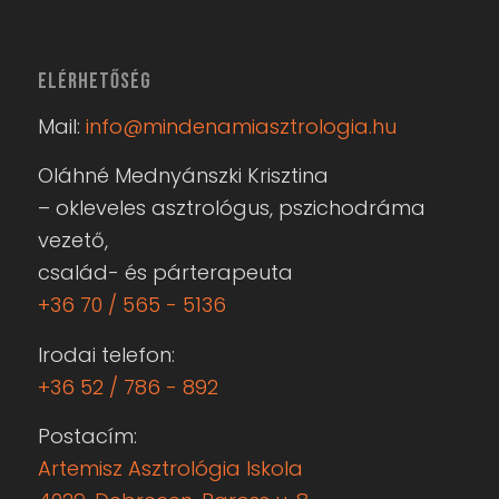
Ikrek Lilith – Fekete Hold a horoszkópban
2026-05-21 - 07:40
ELÉRHETŐSÉG
Mail:
info@mindenamiasztrologia.hu
Oláhné Mednyánszki Krisztina
– okleveles asztrológus, pszichodráma
vezető,
család- és párterapeuta
+36 70 / 565 - 5136
Irodai telefon:
+36 52 / 786 - 892