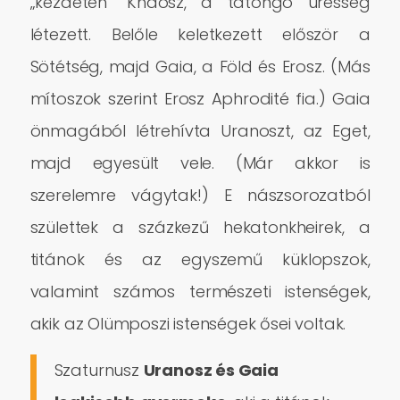
„kezdetén” Khaosz, a tátongó üresség
létezett. Belőle keletkezett először a
Sötétség, majd Gaia, a Föld és Erosz. (Más
mítoszok szerint Erosz Aphrodité fia.) Gaia
önmagából létrehívta Uranoszt, az Eget,
majd egyesült vele. (Már akkor is
szerelemre vágytak!) E nászsorozatból
születtek a százkezű hekatonkheirek, a
titánok és az egyszemű küklopszok,
valamint számos természeti istenségek,
akik az Olümposzi istenségek ősei voltak.
Szaturnusz
Uranosz és Gaia