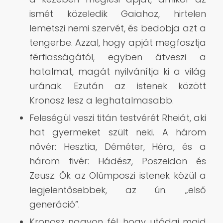
ismét közeledik Gaiahoz, hirtelen
lemetszi nemi szervét, és bedobja azt a
tengerbe. Azzal, hogy apját megfosztja
férfiasságától, egyben átveszi a
hatalmat, magát nyilvánítja ki a világ
urának. Ezután az istenek között
Kronosz lesz a leghatalmasabb.
Feleségül veszi titán testvérét Rheiát, aki
hat gyermeket szült neki. A három
nővér: Hesztia, Déméter, Héra, és a
három fivér: Hádész, Poszeidon és
Zeusz. Ők az Olümposzi istenek közül a
legjelentősebbek, az ún. „első
generáció”.
Kronosz nagyon fél, hogy utódai majd