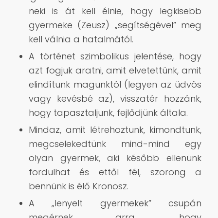
neki is át kell élnie, hogy legkisebb
gyermeke (Zeusz) „segítségével” meg
kell válnia a hatalmától.
A történet szimbolikus jelentése, hogy
azt fogjuk aratni, amit elvetettünk, amit
elindítunk magunktól (legyen az üdvös
vagy kevésbé az), visszatér hozzánk,
hogy tapasztaljunk, fejlődjünk általa.
Mindaz, amit létrehoztunk, kimondtunk,
megcselekedtünk mind-mind egy
olyan gyermek, aki később ellenünk
fordulhat és ettől fél, szorong a
bennünk is élő Kronosz.
A „lenyelt gyermekek” csupán
megérnek arra, hogy