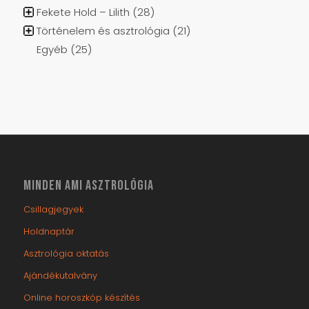
Egyéb
(25)
MINDEN AMI ASZTROLÓGIA
Csillagjegyek
Holdnaptár
Asztrológia oktatás
Ajándékutalvány
Online horoszkóp készítés
Online aszcendens számítás