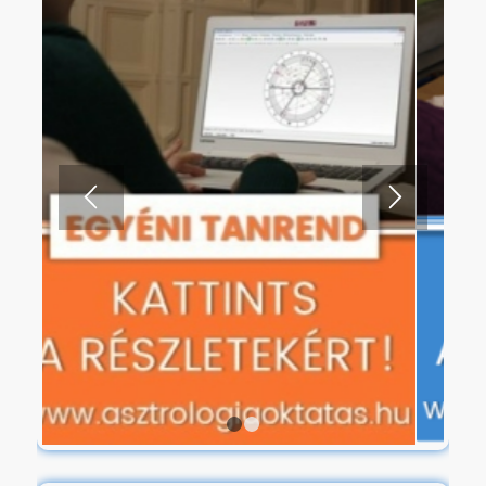
1
2
3
812
823
.
.