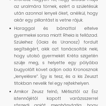
az uralmára törnek, ezért a születésük
után azonnal lenyeli őket, anélkül, hogy
akár egy pillantást is vetne rájuk.
Haraggal és bánattal eltelve
gyermekei sorsa miatt Rheia is fellázad.
Szüleihez (Gaia és Uranosz) fordult
segítségért, akik azt tanácsolták neki,
hogy utolsó gyermekét Kréta szigetén
szülje meg, s helyette egy pólyába
bugyolált követ adjon oda Kronosznak
„lenyelésre”. Így is tesz, és a kis Zeuszt
titokban nevelik fel egy rejtekhelyen.
Amikor Zeusz felnő, Métisztől az Ész
istennőjétől kapott varázsszerrel
rászedi apját, meghánytatja, hogy