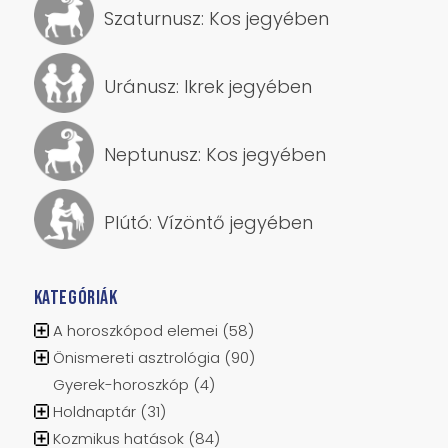
Uránusz: Ikrek jegyében
Neptunusz: Kos jegyében
Plútó: Vízöntő jegyében
KATEGÓRIÁK
A horoszkópod elemei
(58)
Önismereti asztrológia
(90)
Gyerek-horoszkóp
(4)
Holdnaptár
(31)
Kozmikus hatások
(84)
Fekete Hold – Lilith
(28)
Történelem és asztrológia
(21)