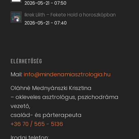
2026-05-21 - 07:40
ELÉRHETŐSÉG
Mail:
info@mindenamiasztrologia.hu
Oláhné Mednyánszki Krisztina
– okleveles asztrológus, pszichodráma
vezető,
család- és párterapeuta
+36 70 / 565 - 5136
Irodai telefon:
+36 52 / 786 - 892