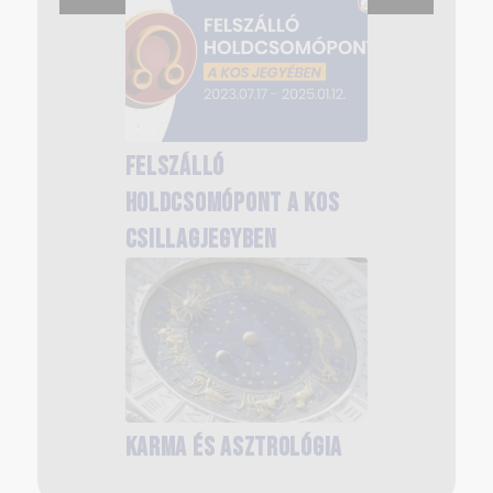
Karma és önismeret
Felszálló
holdcsomópont a Kos
csillagjegyben
Jóslás vagy
tanácsadás? 1.
Karma és asztrológia