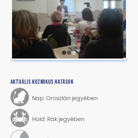
1
2
3
AKTUÁLIS KOZMIKUS HATÁSOK
Nap: Oroszlán jegyében
Hold: Rák jegyében
Fogyó hold