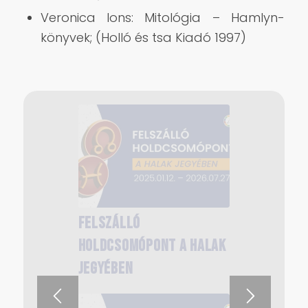
Veronica Ions: Mitológia – Hamlyn-
könyvek; (Holló és tsa Kiadó 1997)
Felszálló
Szaturnusz mítosza = A
holdcsomópont a Halak
karma működése
jegyében