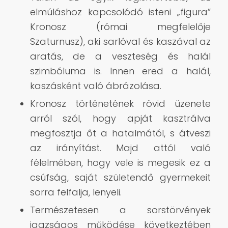
elmúláshoz kapcsolódó isteni „figura”
Kronosz (római megfelelője
Szaturnusz), aki sarlóval és kaszával az
aratás, de a veszteség és halál
szimbóluma is. Innen ered a halál,
kaszásként való ábrázolása.
Kronosz történetének rövid üzenete
arról szól, hogy apját kasztrálva
megfosztja őt a hatalmától, s átveszi
az irányítást. Majd attól való
félelmében, hogy vele is megesik ez a
csúfság, saját születendő gyermekeit
sorra felfalja, lenyeli.
Természetesen a sorstörvények
igazságos működése következtében