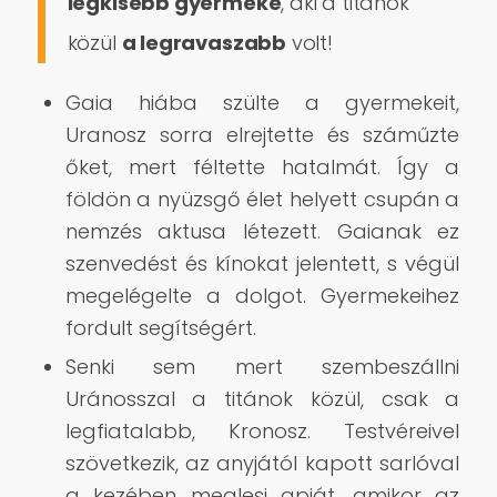
legkisebb gyermeke
, aki a titánok
közül
a legravaszabb
volt!
Gaia hiába szülte a gyermekeit,
Uranosz sorra elrejtette és száműzte
őket, mert féltette hatalmát. Így a
földön a nyüzsgő élet helyett csupán a
nemzés aktusa létezett. Gaianak ez
szenvedést és kínokat jelentett, s végül
megelégelte a dolgot. Gyermekeihez
fordult segítségért.
Senki sem mert szembeszállni
Uránosszal a titánok közül, csak a
legfiatalabb, Kronosz. Testvéreivel
szövetkezik, az anyjától kapott sarlóval
a kezében meglesi apját, amikor az