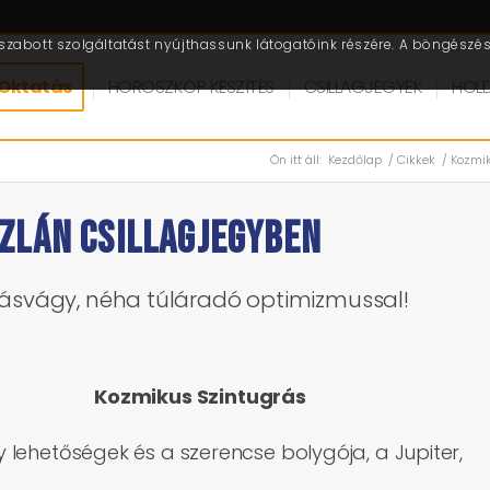
zabott szolgáltatást nyújthassunk látogatóink részére. A böngészés 
Oktatás
HOROSZKÓP KÉSZÍTÉS
CSILLAGJEGYEK
HOL
Ön itt áll:
Kezdőlap
/
Cikkek
/
Kozmi
SZLÁN CSILLAGJEGYBEN
kotásvágy, néha túláradó optimizmussal!
Kozmikus Szintugrás
 lehetőségek és a szerencse bolygója, a Jupiter,