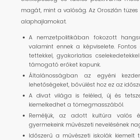
magát, mint a valóság. Az Oroszlán tüzes
alaphajlamokat.
A nemzetpolitikában fokozott hangs
valamint ennek a képviselete. Fontos
tettekkel, gyakorlatias cselekedetek
támogató erőket kapunk.
Általánosságban az egyéni kezdem
lehetőségeket, bővülést hoz ez az idősz
A divat világa is feléled, új és tets
kiemelkedhet a tömegmasszából.
Reméljük, az adott kultúra valós 
gyermekeink művészeti nevelésének na
Időszerű a művészeti iskolák kiemelt