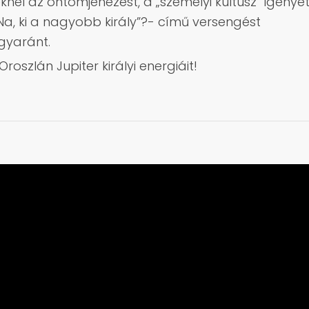
él az öntömjénezést, a „személyi kultusz” igényé
a „Na, ki a nagyobb király”?- című versengést
gyaránt.
oszlán Jupiter királyi energiáit!