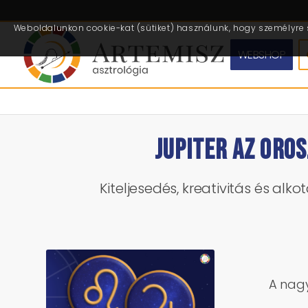
Weboldalunkon cookie-kat (sütiket) használunk, hogy személyre s
WEBSHOP
JUPITER AZ ORO
Kiteljesedés, kreativitás és al
A nagy