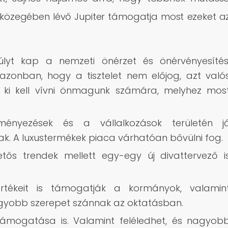
 közegében lévő Jupiter támogatja most ezeket a
úlyt kap a nemzeti önérzet és önérvényesítés
 azonban, hogy a tisztelet nem előjog, azt való
kel ki kell vívni önmagunk számára, melyhez mos
ényezések és a vállalkozások területén j
ak. A luxustermékek piaca várhatóan bővülni fog.
zetős trendek mellett egy-egy új divattervező i
értékeit is támogatják a kormányok, valamin
gyobb szerepet szánnak az oktatásban.
 támogatása is. Valamint feléledhet, és nagyob