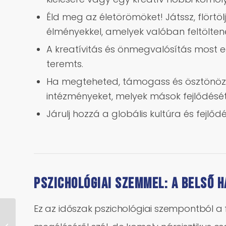
Éld meg az életörömöket! Játssz, flörtöl
élményekkel, amelyek valóban feltölten
A kreatívitás és önmegvalósítás most 
teremts.
Ha megteheted, támogass és ösztönözz 
intézményeket, melyek mások fejlődését
Járulj hozzá a globális kultúra és fejlő
Pszichológiai szemmel: A belső 
Ez az időszak pszichológiai szempontból a
Jupiter a Bak