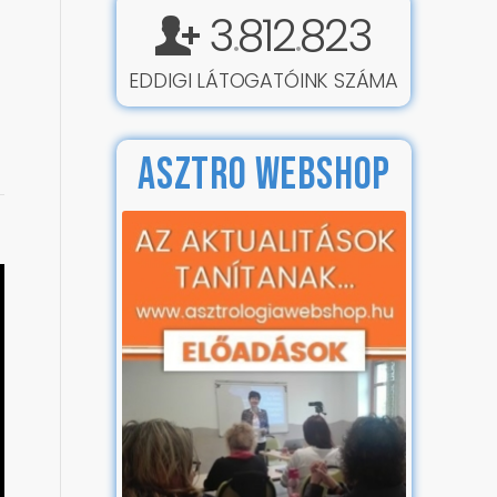
t
3
812
823
.
.
EDDIGI LÁTOGATÓINK SZÁMA
ASZTRO WEBSHOP