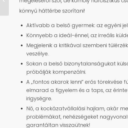
megéléséről szól, de komoly nárcisztikus cs
csillagjegyben
könnyű háttérbe szorítani!
Aktívabb a belső gyermek: az egyéni je
Könnyebb a ideál-énnel, az irreális kül
Megjelenik a kritikával szembeni túlérzé
veszélye.
Sokan a belső bizonytalanságukat kül
próbálják kompenzálni.
A „fontos akarok lenni” erős törekvése 
elmarad a figyelem és a taps, az érint
irigységre.
Nő, a kockázatvállalási hajlam, akár me
problémákat, nehézségeket nagyvonalú
garantáltan visszaütnek!