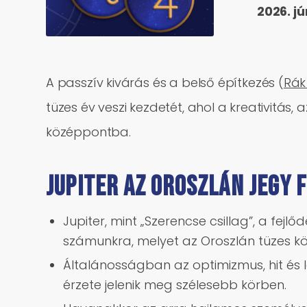
2026. j
A passzív kivárás és a belső építkezés (
Rák
tüzes év veszi kezdetét, ahol a kreativitás,
középpontba.
JUPITER AZ OROSZLÁN JEGY
Jupiter, mint „Szerencse csillag”, a fejl
számunkra, melyet az Oroszlán tüzes k
Általánosságban az optimizmus, hit és 
érzete jelenik meg szélesebb körben.