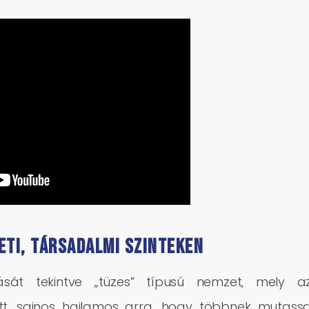
eti, társadalmi szinteken
sát tekintve „tüzes” típusú nemzet, mely a
ett, sajnos hajlamos arra, hogy többnek mutass