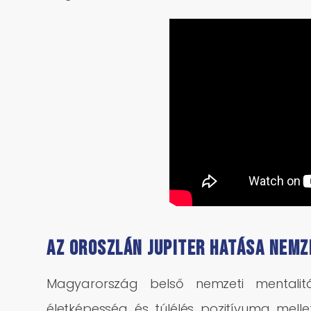
Az Oroszlán Jupiter hatása nemz
Magyarország belső nemzeti mentalitá
életképesség és túlélés pozitívuma mell