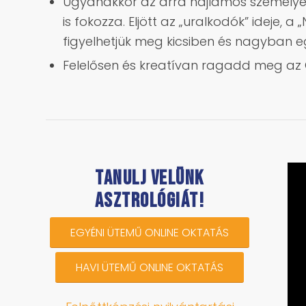
Ugyanakkor az arra hajlamos személyekn
is fokozza. Eljött az „uralkodók” ideje, 
figyelhetjük meg kicsiben és nagyban e
Felelősen és kreatívan ragadd meg az Or
Tanulj velünk
asztrológiát!
EGYÉNI ÜTEMŰ ONLINE OKTATÁS
HAVI ÜTEMŰ ONLINE OKTATÁS