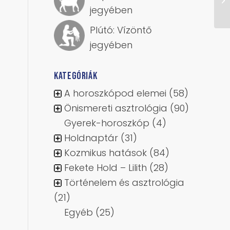
jegyében
Plútó: Vízöntő
jegyében
KATEGÓRIÁK
A horoszkópod elemei
(58)
Önismereti asztrológia
(90)
Gyerek-horoszkóp
(4)
Holdnaptár
(31)
Kozmikus hatások
(84)
Fekete Hold – Lilith
(28)
Történelem és asztrológia
(21)
Egyéb
(25)