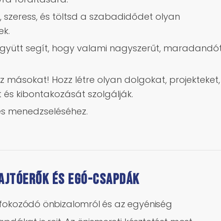
j, szeress, és töltsd a szabadidődet olyan
ek.
együtt segít, hogy valami nagyszerűt, maradandó
másokat! Hozz létre olyan dolgokat, projekteket,
 és kibontakozását szolgálják.
dés menedzseléséhez.
hajtóerők és egó-csapdák
 fokozódó önbizalomról és az egyéniség