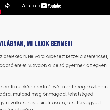
világnak, mi lakik benned!
z cselekedni. Ne várd ölbe tett kézzel a szerencsét,
mogató erejét:Aktívabb a belső gyermek: az egyéni
nismereti munkád eredményét most magabiztosan
npadára, mutasd meg önmagad, tehetséged!
gy új vállalkozás beindítására, alkotói vágyad
yra fordítására.