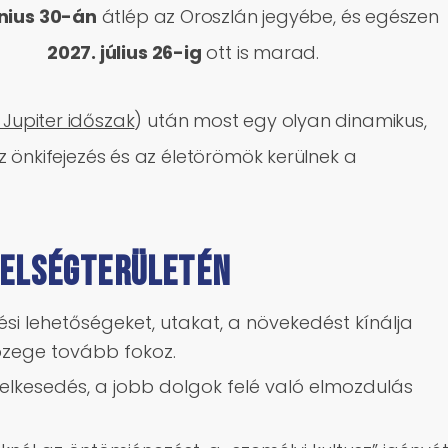
únius 30-án
átlép az Oroszlán jegyébe, és egészen
2027. július 26-ig
ott is marad.
 Jupiter időszak
) után most egy olyan dinamikus,
 az önkifejezés és az életörömök kerülnek a
 FELSÉGTERÜLETÉN
ődési lehetőségeket, utakat, a növekedést kínálja
özege tovább fokoz.
lelkesedés, a jobb dolgok felé való elmozdulás