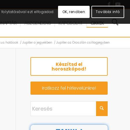
OK, rendben
További infó
folytatásával ezt elfogadod.
DNAPTÁR
ASZCENDENS
KAPCSOLAT
CIKKEK
kus hatások
/
Jupiter a jegyekben
/
Jupiter az Oroszlán csillagjegyben
Készítsd el
horoszkópod!
Iratkozz fel hírlevelünkre!