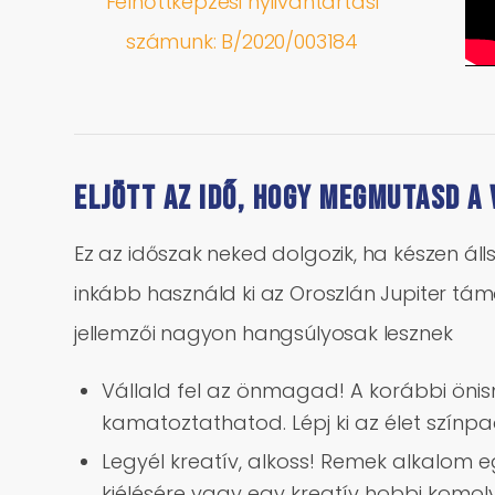
Felnőttképzési nyilvántartási
számunk:
B/2020/003184
Eljött az idő, hogy megmutasd a 
Ez az időszak neked dolgozik, ha készen álls
inkább használd ki az Oroszlán Jupiter tá
jellemzői nagyon hangsúlyosak lesznek
Vállald fel az önmagad! A korábbi ö
kamatoztathatod. Lépj ki az élet szí
Legyél kreatív, alkoss! Remek alkalom e
kiélésére vagy egy kreatív hobbi komol