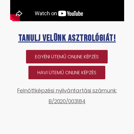
Tanulj velünk asztrológiát!
EGYÉNI ÜTEMŰ ONLINE KÉPZÉS
HAVI ÜTEMŰ ONLINE KÉPZÉS
Felnőttképzési nyilvántartási számunk:
B/2020/003184