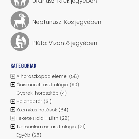
Uránusz: Ikrek jegyében
Neptunusz: Kos jegyében
Plútó: Vízöntő jegyében
KATEGÓRIÁK
A horoszkópod elemei
(58)
Önismereti asztrológia
(90)
Gyerek-horoszkóp
(4)
Holdnaptár
(31)
Kozmikus hatások
(84)
Fekete Hold – Lilith
(28)
Történelem és asztrológia
(21)
Egyéb
(25)