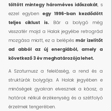
töltött mintegy hároméves időszakát
, s
ezzel egyben
egy 1996-ban kezdődött
teljes ciklust is.
Bár a bolygó még
visszatér majd a Halak jegyébe retrográd
mozgása miatt, ez a belépés
már ízelítőt
ad abból az új energiából, amely a
következő 3 év meghatározója lehet.
A Szaturnusz a felelősség, a rend és a
struktúrák bolygója. A Halak jegyében e
minőségek gyakran elvesznek a káosz, a
határok nélküli érzékenység és a szétfolyó
érzelmek tengerében.