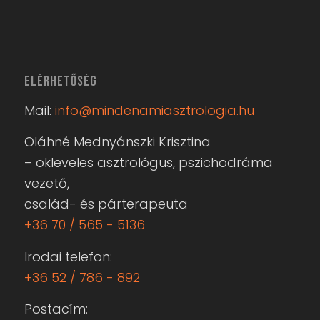
ELÉRHETŐSÉG
Mail:
info@mindenamiasztrologia.hu
Oláhné Mednyánszki Krisztina
– okleveles asztrológus, pszichodráma
vezető,
család- és párterapeuta
+36 70 / 565 - 5136
Irodai telefon:
+36 52 / 786 - 892
Postacím: