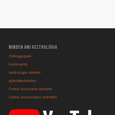
MINDEN AMI ASZTROLÓGIA
Csillagjegyek
Holdnaptár
Asztrológia oktatás
Ajándékutalvány
Online horoszkóp készítés
Online aszcendens számítás