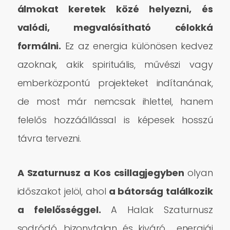
álmokat keretek közé helyezni, és
valódi, megvalósítható célokká
formálni.
Ez az energia különösen kedvez
azoknak, akik spirituális, művészi vagy
emberközpontú projekteket indítanának,
de most már nemcsak ihlettel, hanem
felelős hozzáállással is képesek hosszú
távra tervezni.
A Szaturnusz a Kos csillagjegyben
olyan
időszakot jelöl, ahol
a bátorság találkozik
a felelősséggel.
A Halak Szaturnusz
sodródó, bizonytalan és kiváró energiái