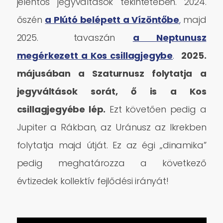
jelentős jegyváltások tekintetében. 2024.
őszén
a Plútó belépett a Vízöntőbe
,
majd
2025. tavaszán
a Neptunusz
megérkezett a Kos csillagjegybe
.
2025.
májusában a Szaturnusz folytatja a
jegyváltások sorát, ő is a Kos
csillagjegyébe lép.
Ezt követően pedig a
Jupiter a Rákban, az Uránusz az Ikrekben
folytatja majd útját. Ez az égi „dinamika”
pedig meghatározza a következő
évtizedek kollektív fejlődési irányát!