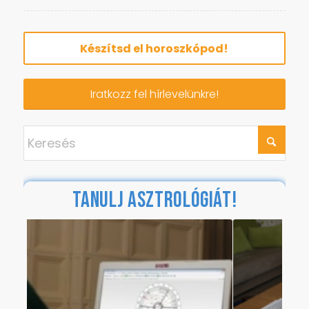
Készítsd el horoszkópod!
Iratkozz fel hírlevelünkre!
TANULJ ASZTROLÓGIÁT!