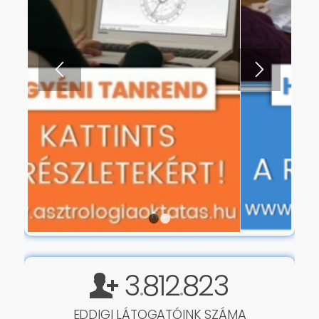
1
2
3
812
823
.
.
EDDIGI LÁTOGATÓINK SZÁMA