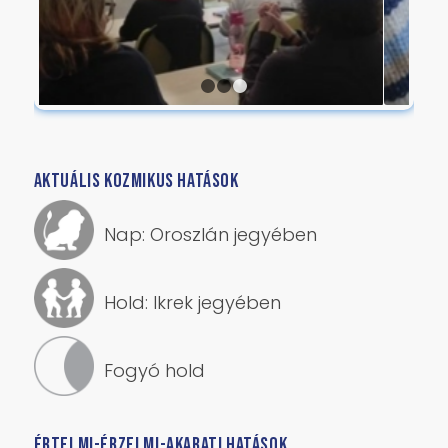
1
2
3
AKTUÁLIS KOZMIKUS HATÁSOK
Nap: Oroszlán jegyében
Hold: Ikrek jegyében
Fogyó hold
ÉRTELMI-ÉRZELMI-AKARATI HATÁSOK