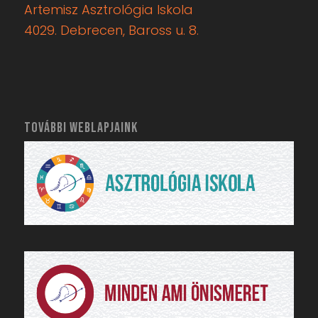
Artemisz Asztrológia Iskola
4029. Debrecen, Baross u. 8.
TOVÁBBI WEBLAPJAINK