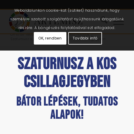
Weboldalunkon cookie-kat (sütiket) használunk, hogy
személyre szabott szolgáltatást nyújthassunk látogatóink
részére. A böngészés folytatásával ezt elfogadod.
Ön itt áll:
Kezdőlap
/
Cikkek
/
Kozmikus hatások
/
OK, rendben
További infó
Szaturnusz a jegyekben
/
Szaturnusz a Kos csillagjegyben
SZATURNUSZ A KOS
CSILLAGJEGYBEN
Bátor lépések, tudatos
alapok!