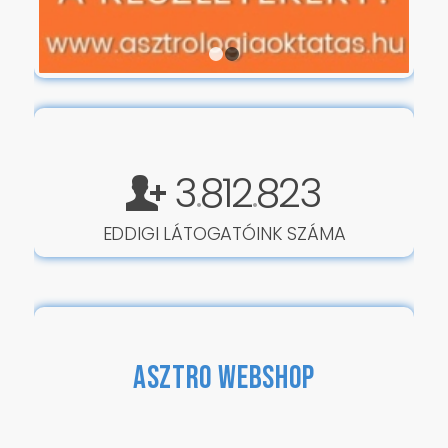
1
2
3
812
823
.
.
EDDIGI LÁTOGATÓINK SZÁMA
ASZTRO WEBSHOP