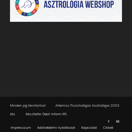
Minden jog fenntartva! Artemisz Pszichológiai Asztrológia 2003
óta Készítette:
Deal-Inform Kft.
Impresszum
Adatvédelmi nyilatkozat
Kapcsolat
Cikkek