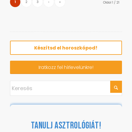
1
2
3
›
»
Oldal 1 / 21
Készítsd el horoszkópod!
Iratkozz fel hírlevelünkre!
TANULJ ASZTROLÓGIÁT!