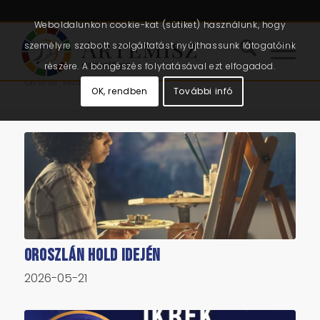
Weboldalunkon cookie-kat (sütiket) használunk, hogy
személyre szabott szolgáltatást nyújthassunk látogatóink
részére. A böngészés folytatásával ezt elfogadod.
Ön itt áll:
Kezdőlap
/
Cikkek
OK, rendben
További infó
Oroszlán Hold idején
2026-05-21