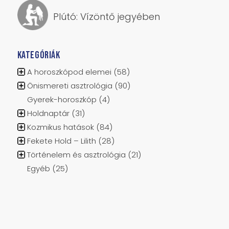
Plútó: Vízöntő jegyében
KATEGÓRIÁK
A horoszkópod elemei
(58)
Önismereti asztrológia
(90)
Gyerek-horoszkóp
(4)
Holdnaptár
(31)
Kozmikus hatások
(84)
Fekete Hold – Lilith
(28)
Történelem és asztrológia
(21)
Egyéb
(25)