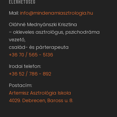
ELÉRHETŐSÉG
Mail:
info@mindenamiasztrologia.hu
Oláhné Mednyánszki Krisztina
– okleveles asztrológus, pszichodráma
vezető,
család- és párterapeuta
+36 70 / 565 - 5136
Irodai telefon:
+36 52 / 786 - 892
Postacím:
Artemisz Asztrológia Iskola
4029. Debrecen, Baross u. 8.