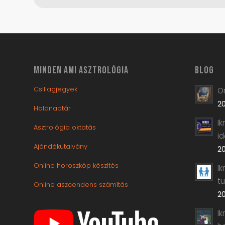
MINDEN AMI ASZTROLÓGIA
BLOG
Csillagjegyek
Or
20
Holdnaptár
I
Asztrológia oktatás
i
Ajándékutalvány
20
Online horoszkóp készítés
Ik
t
Online aszcendens számítás
20
Ik