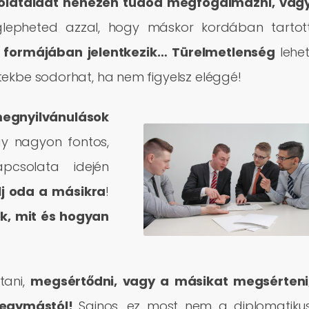
olataidat nehezen tudod megfogalmazni, vag
epheted azzal, hogy máskor kordában tartot
” formájában jelentkezik… Türelmetlenség
lehe
tekbe sodorhat, ha nem figyelsz eléggé!
egnyilvánulások
gy nagyon fontos,
csolata idején
j oda a másikra
!
k, mit és hogyan
tani,
megsértődni, vagy a másikat megsérteni
 egymástól
!
Sajnos, ez most nem a diplomatiku