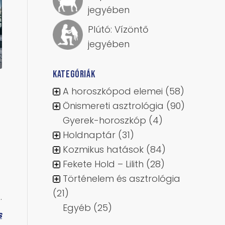
jegyében
Plútó: Vízöntő
jegyében
KATEGÓRIÁK
A horoszkópod elemei
(58)
Önismereti asztrológia
(90)
Gyerek-horoszkóp
(4)
Holdnaptár
(31)
Kozmikus hatások
(84)
Fekete Hold – Lilith
(28)
Történelem és asztrológia
(21)
.
Egyéb
(25)
s