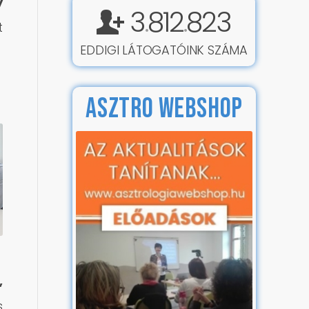
y
3
812
823
.
.
t
EDDIGI LÁTOGATÓINK SZÁMA
t
ASZTRO WEBSHOP
,
s