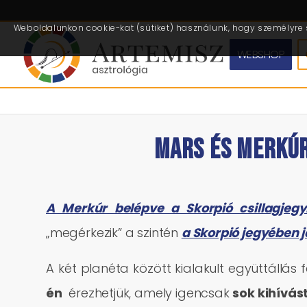
Weboldalunkon cookie-kat (sütiket) használunk, hogy személyre s
WEBSHOP
MARS ÉS MERKÚR
A Merkúr belépve a Skorpió csillagjeg
„megérkezik” a szintén
a Skorpió jegyében 
A két planéta között kialakult együttállá
én
érezhetjük, amely igencsak
sok kihívás