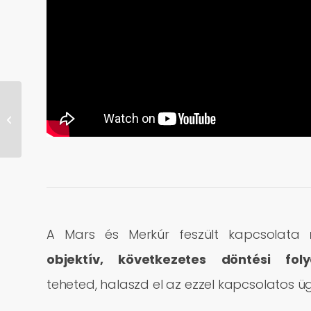
Gyerek
horoszkópokról –
videó
A Mars és Merkúr feszült kapcsolata
objektív, következetes döntési fol
teheted, halaszd el az ezzel kapcsolatos ü