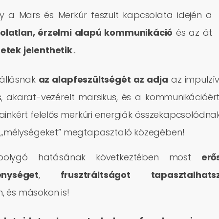
 a Mars és Merkúr feszült kapcsolata idején a
latlan, érzelmi alapú kommunikáció
és az át
detek
jelenthetik
…
 állásnak
az alapfeszültségét az adja
az impulzív
, akarat-vezérelt marsikus, és a kommunikációért
inkért felelős merkúri energiák összekapcsolódna
ó „mélységeket” megtapasztaló közegében!
olygó hatásának következtében most
erő
enységet
,
frusztráltságot
tapasztalhats
 és másokon is!