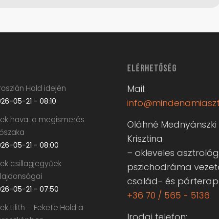
ELÉRHETŐSÉG
Mail:
oszlán Hold idején
26-05-21 - 08:10
info@mindenamiaszt
krek hava: a megismerés
Oláhné Mednyánszki
dőszaka
Krisztina
26-05-21 - 08:00
– okleveles asztrológ
rek csillagjegyűek
pszichodráma vezet
ulajdonságai
család- és pártera
26-05-21 - 07:50
+36 70 / 565 - 5136
rek Lilith – Fekete Hold a
Irodai telefon: