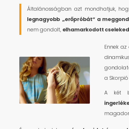
Általánosságban azt mondhatjuk, hogy
legnagyobb
„erőpróbát” a meggondo
nem gondolt,
elhamarkodott cseleke
Ennek az
dinamikus
gondolata
a Skorpi
A két b
ingerlék
magadon,