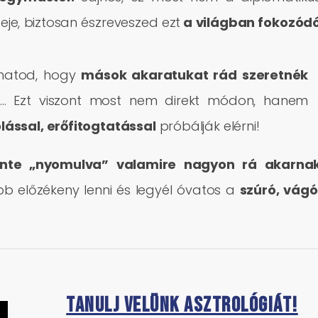
eje, biztosan észreveszed ezt
a világban fokozód
lhatod, hogy
mások akaratukat rád szeretnék
… Ezt viszont most nem direkt módon, hanem
lással, erőfitogtatással
próbálják elérni!
zinte „nyomulva” valamire nagyon rá akarna
bb előzékeny lenni és legyél óvatos a
szúró, vágó
Tanulj velünk asztrológiát!