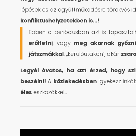
lépések és az együttműködésre törekvés id
konfliktushelyzetekben is…!
Ebben a periódusban azt is tapaszta
erőltetni
, vagy
meg akarnak győzni
játszmákkal
, „kerülőutakon”, akár
zsaro
Legyél óvatos, ha azt érzed, hogy s
beszélni!
A
közlekedésben
igyekezz inká
éles
eszközökkel…