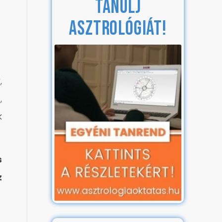
TANULJ
ASZTROLÓGIÁT!
,
,
k
s
z