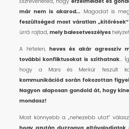
Észreveheted, hogy
érzelmeidet és gond
már nem is akarod…
Magadat is megl
feszültséged most váratlan „kitörések
úrrá rajtad,
mely balesetveszélyes
helyze
A hirtelen,
heves és akár agresszív m
további konfliktusokat is szíthatnak
… Í
hogy a Mars és Merkúr feszült kap
kommunikációd során fokozottan figyel
Nagyon alaposan gondold át, hogy kine
mondasz!
Most könnyebb a „nehezebb utat” válasz
hogy azután duzzogva eltávolodjatok