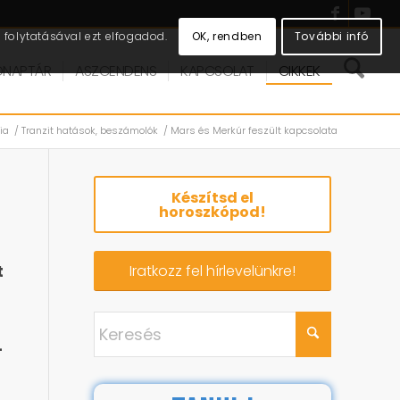
OK, rendben
További infó
folytatásával ezt elfogadod.
DNAPTÁR
ASZCENDENS
KAPCSOLAT
CIKKEK
ia
/
Tranzit hatások, beszámolók
/
Mars és Merkúr feszült kapcsolata
Készítsd el
horoszkópod!
t
Iratkozz fel hírlevelünkre!
-