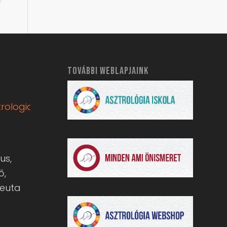
TOVÁBBI WEBLAPJAINK
rologia.hu
us,
ő,
peuta