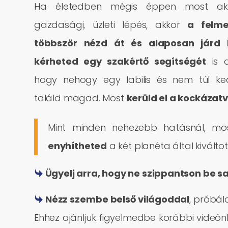
Ha életedben mégis éppen most aktu
gazdasági, üzleti lépés, akkor
a felme
többször nézd át és alaposan járd 
kérheted egy szakértő segítségét
is a
hogy nehogy egy labilis és nem túl ke
találd magad. Most
kerüld el a kockázatv
Mint minden nehezebb hatásnál, mos
enyhítheted
a két planéta által kiválto
Ügyelj arra, hogy ne szippantson be s
Nézz szembe belső világoddal
, próbá
Ehhez ajánljuk figyelmedbe korábbi videó