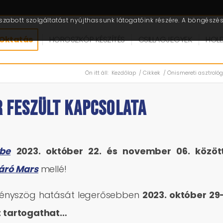
zabott szolgáltatást nyújthassunk látogatóink részére. A böngészés 
Oktatás
HOROSZKÓP KÉSZÍTÉS
CSILLAGJEGYEK
HOL
Ön itt áll:
Kezdőlap
/
Cikkek
/
Önismereti asztrológ
 FESZÜLT KAPCSOLATA
ybe
2023. október 22. és november 06. közöt
járó Mars
mellé!
s fényszög hatását legerősebben
2023. október 29
t tartogathat…