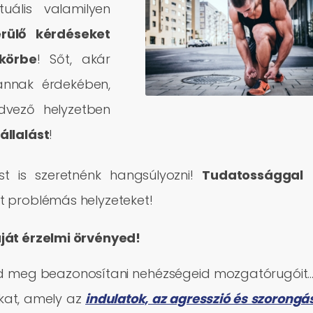
ális valamilyen
rülő kérdéseket
körbe
! Sőt, akár
nnak érdekében,
dvező helyzetben
állalá
st
!
t is szeretnénk hangsúlyozni!
Tudatossággal
tt problémás helyzeteket!
aját érzelmi örvényed!
ld meg beazonosítani nehézségeid mozgatórugóit…
nkat, amely az
indulatok, az agresszió és szorongá