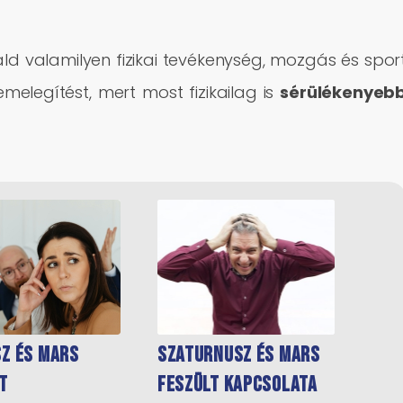
ld valamilyen fizikai tevékenység, mozgás és spor
bemelegítést, mert most fizikailag is
sérülékenyeb
z és Mars
Szaturnusz és Mars
t
feszült kapcsolata