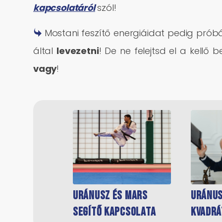
kapcsolatáról
szól!
Mostani feszítő energiáidat pedig próbá
által
levezetni
! De ne felejtsd el a kellő 
vagy
!
Uránusz és Mars
Uránus
segítő kapcsolata
kvadrá