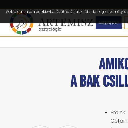
Weboldalunkon cookie-kat (sütiket) használunk, hogy személyre s
WEBSHOP
AMIK
A BAK CSIL
Erőink
C
élja