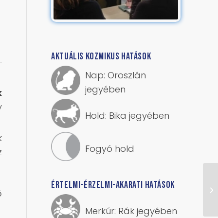
AKTUÁLIS KOZMIKUS HATÁSOK
Nap: Oroszlán
jegyében
k
y
Hold: Bika jegyében
k
Fogyó hold
z
ÉRTELMI-ÉRZELMI-AKARATI HATÁSOK
ő
Merkúr: Rák jegyében