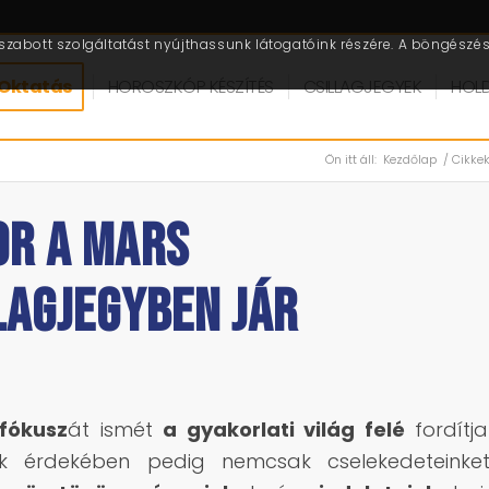
zabott szolgáltatást nyújthassunk látogatóink részére. A böngészés 
Oktatás
HOROSZKÓP KÉSZÍTÉS
CSILLAGJEGYEK
HOL
Ön itt áll:
Kezdőlap
/
Cikke
OR A MARS
LAGJEGYBEN JÁR
fókusz
át ismét
a gyakorlati világ felé
fordítja
ink érdekében pedig nemcsak cselekedeteinket