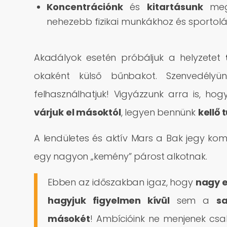
Koncentrációnk
és
kitartásunk
megn
nehezebb fizikai munkákhoz és sportolá
Akadályok esetén próbáljuk a helyzetet
okaként külső bűnbakot. Szenvedélyünk
felhasználhatjuk! Vigyázzunk arra is, ho
várjuk el másoktól
, legyen bennünk
kellő 
A lendületes és aktív Mars a Bak jegy ko
egy nagyon „kemény” párost alkotnak.
Ebben az időszakban igaz, hogy
nagy 
hagyjuk figyelmen kívül
sem a
sa
másokét
! Ambícióink ne menjenek csal