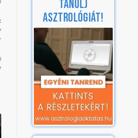
TANULJ
s
ASZTROLÓGIÁT!
k
y
-
i
y