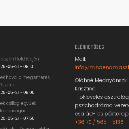
ELÉRHETŐSÉG
Mail:
oszlán Hold idején
26-05-21 - 08:10
info@mindenamiaszt
krek hava: a megismerés
Oláhné Mednyánszki
dőszaka
Krisztina
26-05-21 - 08:00
– okleveles asztrológ
rek csillagjegyűek
pszichodráma vezet
ulajdonságai
család- és pártera
26-05-21 - 07:50
+36 70 / 565 - 5136