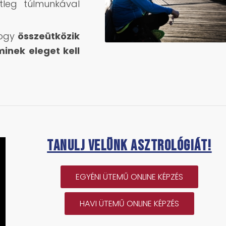
tleg túlmunkával
hogy
összeütközik
inek eleget kell
Tanulj velünk asztrológiát!
EGYÉNI ÜTEMŰ ONLINE KÉPZÉS
HAVI ÜTEMŰ ONLINE KÉPZÉS