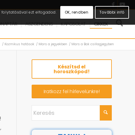
OK, rendben
További infó
folytatásával ezt elfogadod.
DNAPTÁR
ASZCENDENS
KAPCSOLAT
CIKKEK
k
/
Kozmikus hatások
/
Mars a jegyekben
/
Mars a Bak csillagjegyben
Készítsd el
horoszkópod!
Iratkozz fel hírlevelünkre!
!
,