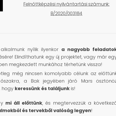
Felnőttképzési nyilvántartási számunk:
B/2020/003184
 alkalmunk nyílik ilyenkor
a nagyobb feladato
ésére! Elindíthatunk egy új projektet, vagy már eg
en megkezdett munkához térhetünk vissza!
tleg még nincsen komolyabb célunk az előttün
időszakra, a Bak jegyében járó Mars ösztönö
, hogy
keressünk és találjunk
is!
ogy
mi áll előttünk
, és megtervezzük a következ
álmokból és tervekből valóság legyen
!