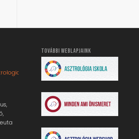
TOVÁBBI WEBLAPJAINK
rologia.hu
us,
ő,
peuta