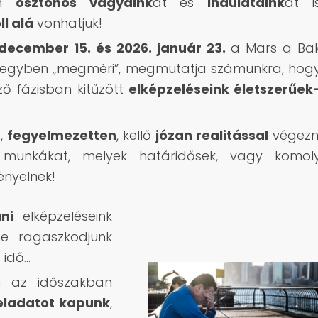
em
ösztönös vágyaink
at és
indulataink
at i
ll alá
vonhatjuk!
december 15. és 2026. január 23.
a Mars a Ba
gjegyben „megméri”, megmutatja számunkra, hog
ző fázisban kitűzött
elképzeléseink életszerűek
n
,
fegyelmezetten
, kellő
józan realitással
végezn
 a munkákat, melyek határidősek, vagy komol
gényelnek!
ni
elképzeléseink
ne ragaszkodjunk
 idő…
 az időszakban
feladatot kapunk
,