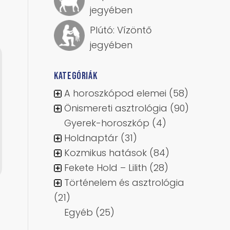
jegyében
Plútó: Vízöntő
jegyében
KATEGÓRIÁK
A horoszkópod elemei
(58)
Önismereti asztrológia
(90)
Gyerek-horoszkóp
(4)
Holdnaptár
(31)
Kozmikus hatások
(84)
Fekete Hold – Lilith
(28)
Történelem és asztrológia
(21)
Egyéb
(25)