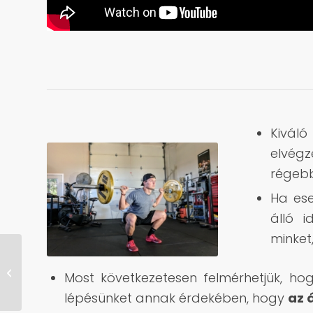
Kiváló
elvégz
régebb
Ha ese
álló 
minket
Merkúr a Bak
Most következetesen felmérhetjük, h
csillagjegyben
lépésünket annak érdekében, hogy
az 