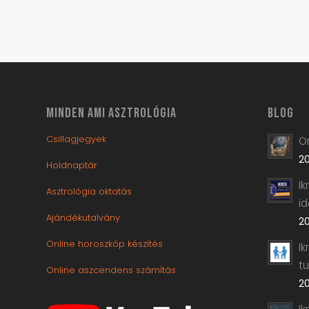
MINDEN AMI ASZTROLÓGIA
BLOG
Csillagjegyek
Or
20
Holdnaptár
I
Asztrológia oktatás
i
Ajándékutalvány
20
Online horoszkóp készítés
Ik
t
Online aszcendens számítás
20