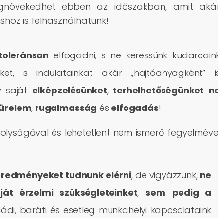
övekedhet ebben az időszakban, amit aká
shoz is felhasználhatunk!
toleránsan
elfogadni, s ne keressünk kudarcain
et, s indulatainkat akár „hajtóanyagként” i
gy saját
elképzelésünket
,
terhelhetőségünket
n
türelem
,
rugalmasság
és
elfogadás
!
molyságával és lehetetlent nem ismerő fegyelméve
eredményeket tudnunk elérni
, de vigyázzunk,
ne
ját érzelmi szükségleteinket
,
sem
pedig a
ádi, baráti és esetleg munkahelyi kapcsolataink