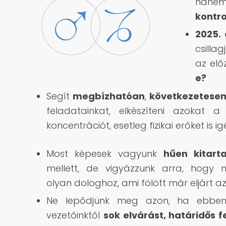
han
kontro
2025. 
csilla
az elő
e?
Segít
megbízhatóan
,
következetese
feladatainkat, elkészíteni azokat
koncentrációt, esetleg fizikai erőket is i
Most képesek vagyunk
hűen kitarta
mellett, de vigyázzunk arra, hogy 
olyan dologhoz, ami fölött már eljárt az
Ne lepődjünk meg azon, ha ebben
vezetőinktől
sok elvárást, határidős 