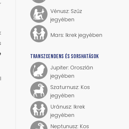
r
Vénusz: Szűz
jegyében
k
Mars: Ikrek jegyében
s
e
TRANSZCENDENS ÉS SORSHATÁSOK
Jupiter: Oroszlán
jegyében
l
Szaturnusz: Kos
jegyében
Uránusz: Ikrek
jegyében
Neptunusz: Kos