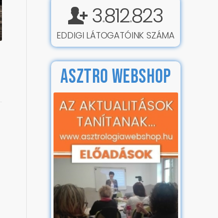
3
812
823
.
.
EDDIGI LÁTOGATÓINK SZÁMA
ASZTRO WEBSHOP