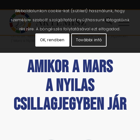
Weboldalunkon cookie-kat (sütiket) használunk, hogy
személyre szabott szolgáltatást nyújthassunk látogatóink
részére. A böngészés folytatásával ezt elfogadod.
Ön itt áll:
Kezdőlap
/
Cikkek
/
Kozmikus hatások
/
Mars a jegyekben
OK, rendben
További infó
/
Mars a Nyilas csillagjegyben
AMIKOR A MARS
A NYILAS
CSILLAGJEGYBEN JÁR