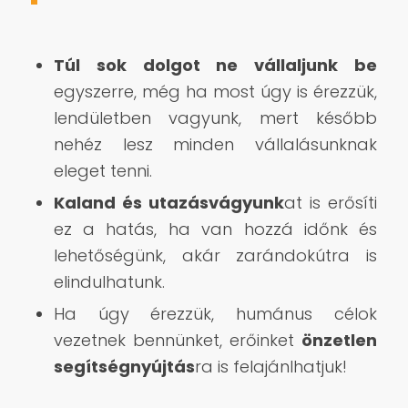
Túl sok dolgot ne vállaljunk be
egyszerre, még ha most úgy is érezzük,
lendületben vagyunk, mert később
nehéz lesz minden vállalásunknak
eleget tenni.
Kaland és utazásvágyunk
at is erősíti
ez a hatás, ha van hozzá időnk és
lehetőségünk, akár zarándokútra is
elindulhatunk.
Ha úgy érezzük, humánus célok
vezetnek bennünket, erőinket
önzetlen
segítségnyújtás
ra is felajánlhatjuk!