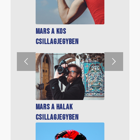
Mars a Kos
Mars a Bak
csillagjegyben
csillagjegyben
Mars a Halak
Mars a Nyilas
csillagjegyben
csillagjegyben