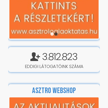
1
2
3
812
823
.
.
EDDIGI LÁTOGATÓINK SZÁMA
ASZTRO WEBSHOP