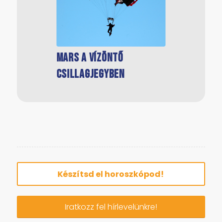
Mars a Vízöntő
Mars a Skorpió
csillagjegyben
csillagjegyben
Készítsd el horoszkópod!
Iratkozz fel hírlevelünkre!