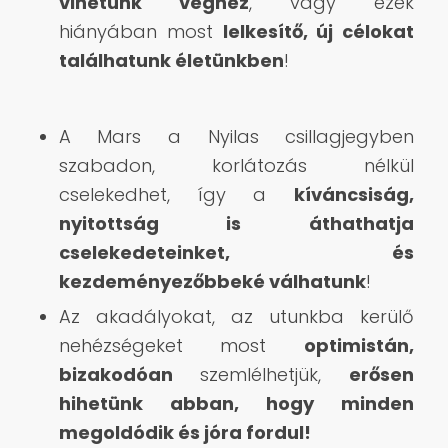
vihetünk véghez
, vagy ezek
hiányában most
lelkesítő, új célokat
találhatunk életünkben
!
A Mars a Nyilas csillagjegyben
szabadon, korlátozás nélkül
cselekedhet, így a
kíváncsiság,
nyitottság is áthathatja
cselekedeteinket, és
kezdeményezőbbeké válhatunk
!
Az akadályokat, az utunkba kerülő
nehézségeket most
optimistán,
bizakodóan
szemlélhetjük,
erősen
hihetünk abban, hogy minden
megoldódik és jóra fordul!