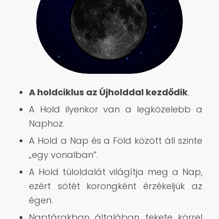
A holdciklus az Újholddal kezdődik
.
A Hold ilyenkor van a legközelebb a
Naphoz.
A Hold a Nap és a Föld között áll szinte
„egy vonalban”.
A Hold túloldalát világítja meg a Nap,
ezért sötét korongként érzékeljük az
égen.
Naptárakban általában fekete körrel