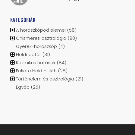
Neptunusz: Kos jegyében
Plútó: Vízöntő jegyében
KATEGÓRIÁK
A horoszkópod elemei
(58)
Önismereti asztrológia
(90)
Gyerek-horoszkóp
(4)
Holdnaptár
(31)
Kozmikus hatások
(84)
Fekete Hold – Lilith
(28)
Történelem és asztrológia
(21)
Egyéb
(25)