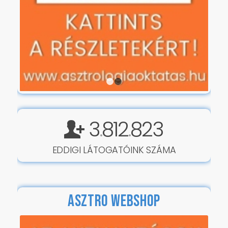
1
2
3
812
823
.
.
EDDIGI LÁTOGATÓINK SZÁMA