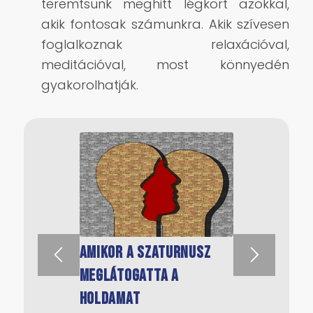
teremtsünk meghitt légkört azokkal,
akik fontosak számunkra. Akik szívesen
foglalkoznak relaxációval,
meditációval, most könnyedén
gyakorolhatják.
Holdfogyatkozás
Amikor a Szaturnusz
meglátogatta a
Holdamat