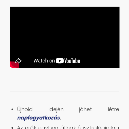
Újhold idején jöhet létre
napfogyatkozás
.
Az erők egyben állnak (asztrológiailag