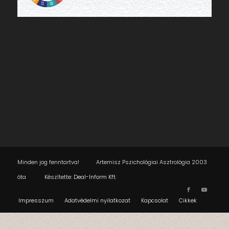
Minden jog fenntartva! Artemisz Pszichológiai Asztrológia 2003