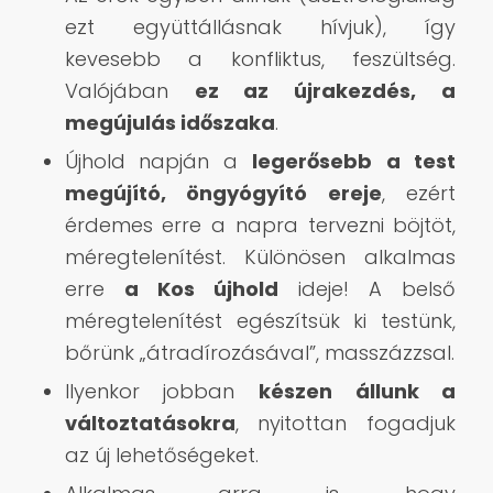
ezt együttállásnak hívjuk), így
kevesebb a konfliktus, feszültség.
Valójában
ez az újrakezdés, a
megújulás időszaka
.
Újhold napján a
legerősebb
a
test
megújító, öngyógyító ereje
, ezért
érdemes erre a napra tervezni böjtöt,
méregtelenítést. Különösen alkalmas
erre
a Kos újhold
ideje! A belső
méregtelenítést egészítsük ki testünk,
bőrünk „átradírozásával”, masszázzsal.
Ilyenkor jobban
készen állunk a
változtatásokra
, nyitottan fogadjuk
az új lehetőségeket.