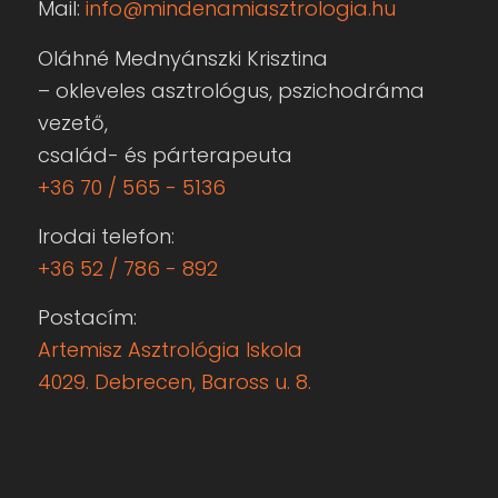
ELÉRHETŐSÉG
Mail:
info@mindenamiasztrologia.hu
Oláhné Mednyánszki Krisztina
– okleveles asztrológus, pszichodráma
vezető,
család- és párterapeuta
+36 70 / 565 - 5136
Irodai telefon:
+36 52 / 786 - 892
Postacím:
Artemisz Asztrológia Iskola