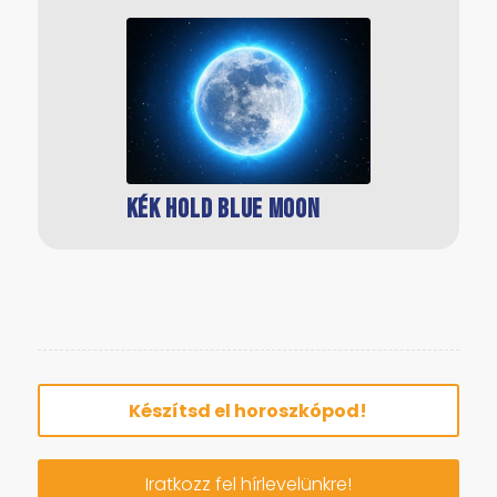
Érzelmi azaz Hold
horoszkóp
Kék Hold Blue Moon
Hold Istennők