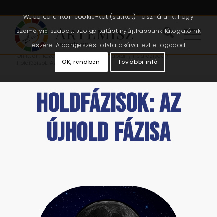
Weboldalunkon cookie-kat (sütiket) használunk, hogy
személyre szabott szolgáltatást nyújthassunk látogatóink
részére. A böngészés folytatásával ezt elfogadod.
Ön itt áll:
Kezdőlap
/
Cikkek
/
Holdnaptár
/
Holdfázisok
/
OK, rendben
További infó
Holdfázisok: Az újhold fázisa
HOLDFÁZISOK: AZ
ÚJHOLD FÁZISA