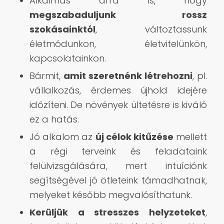
Alkalmas arra is, hogy
megszabaduljunk rossz
szokásainktól
, változtassunk
életmódunkon, életvitelünkön,
kapcsolatainkon.
Bármit,
amit szeretnénk létrehozni
, pl.
vállalkozás, érdemes újhold idejére
időzíteni. De növények ültetésre is kiváló
ez a hatás.
Jó alkalom az
új célok kitűzése
mellett
a régi terveink és feladataink
felülvizsgálására, mert intuíciónk
segítségével jó ötleteink támadhatnak,
melyeket később megvalósíthatunk.
Kerüljük a stresszes helyzeteket
,