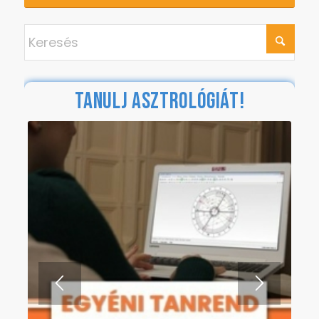
Készítsd el horoszkópod!
Iratkozz fel hírlevelünkre!
TANULJ ASZTROLÓGIÁT!