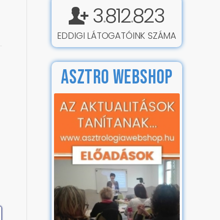
3
812
823
.
.
EDDIGI LÁTOGATÓINK SZÁMA
ASZTRO WEBSHOP