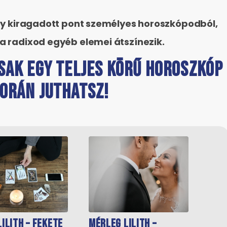
 egy kiragadott pont személyes horoszkópodból,
 a radixod egyéb elemei átszínezik.
SAK EGY TELJES KÖRŰ HOROSZKÓP
ORÁN JUTHATSZ!
ilith – Fekete
Mérleg Lilith –