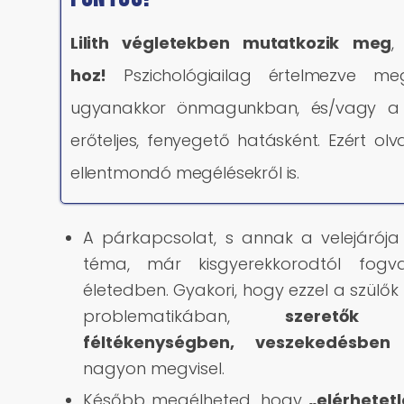
Lilith végletekben mutatkozik meg
hoz!
Pszichológiailag értelmezve megé
ugyanakkor önmagunkban, és/vagy a kör
erőteljes, fenyegető hatásként. Ezért 
ellentmondó megélésekről is.
A párkapcsolat, s annak a velejárója
téma, már kisgyerekkorodtól fog
életedben. Gyakori, hogy ezzel a szülők 
problematikában,
szeretők b
féltékenységben, veszekedésben
t
nagyon megvisel.
Később megélheted, hogy
„elérhetet