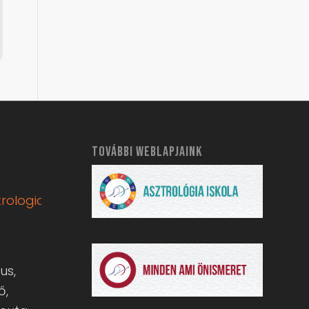
TOVÁBBI WEBLAPJAINK
rologia.hu
us,
ő,