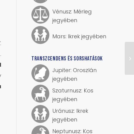
Vénusz: Mérleg
jegyében
Mars: Ikrek jegyében
.
…
TRANSZCENDENS ÉS SORSHATÁSOK
l
Jupiter: Oroszlán
y
jegyében
a
Szaturnusz: Kos
jegyében
Uránusz: Ikrek
jegyében
Neptunusz: Kos