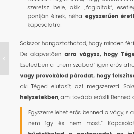
szeretsz bele, akik „foglaltak”, eset
pontján élnek, néha
egyszerűen éret
kapcsolatra.
Sokszor hangoztathatod, hogy minden férfi 
De alapvetően
arra vágysz, hogy Tége
Bika Hold a
horoszkópban
Esetedben a „nem szabad” igen erős afr
vagy provokálod párodat, hogy felszíts
aki Téged elutasít, azt megszerezd. So
helyzetekben
, ami tovább erősíti Benned 
Egyszerre lehet erős benned a vágy, s
nem így és nem most.” Kapcsolat
büntetheted a partneredet az in