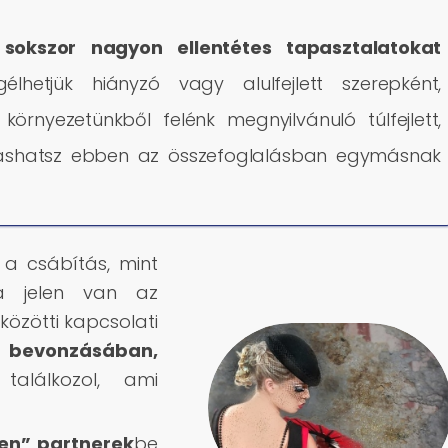
,
sokszor nagyon ellentétes tapasztalatokat
lhetjük hiányzó vagy alulfejlett szerepként,
nyezetünkből felénk megnyilvánuló túlfejlett,
olvashatsz ebben az összefoglalásban egymásnak
 a csábítás, mint
va jelen van az
közötti kapcsolati
evonzásában,
alálkozol, ami
len” partnerek
be