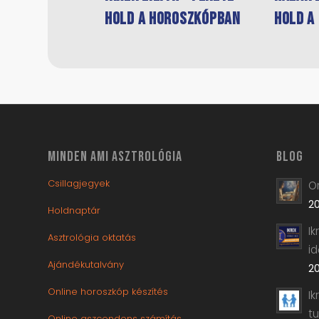
Hold a horoszkópban
Hold a
MINDEN AMI ASZTROLÓGIA
BLOG
Csillagjegyek
Or
20
Holdnaptár
I
Asztrológia oktatás
i
Ajándékutalvány
20
Online horoszkóp készítés
Ik
t
Online aszcendens számítás