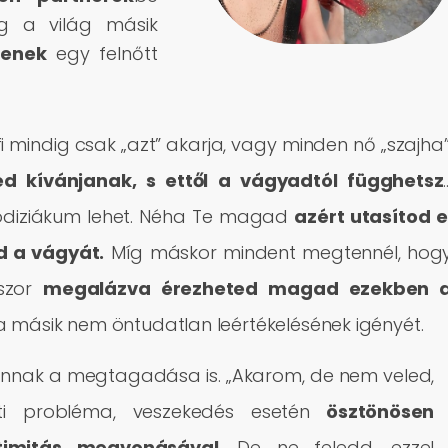
leg a világ másik
lenek
egy felnőtt
mindig csak „azt” akarja, vagy minden nő „szajha”
d kívánjanak, s ettől a vágyadtól függhetsz
odiziákum lehet. Néha Te magad
azért utasítod e
d a vágyát.
Míg máskor mindent megtennél, hog
kszor
megalázva érezheted magad ezekben 
a másik nem öntudatlan leértékelésének igényét.
 annak a megtagadása is. „Akarom, de nem veled,
i probléma, veszekedés esetén
ösztönösen
timitás megvonásával
. De ne feledd, ezzel