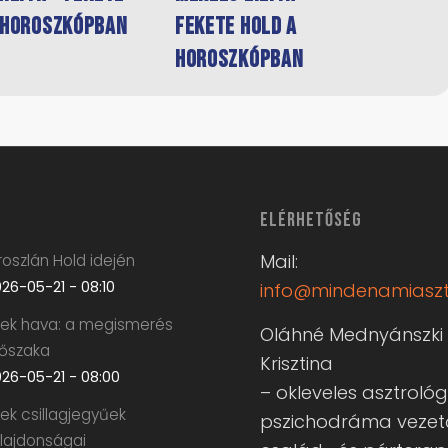
 horoszkópban
Fekete Hold a
horoszkópban
ELÉRHETŐSÉG
Mail:
oszlán Hold idején
26-05-21 - 08:10
info@mindenamiaszt
krek hava: a megismerés
Oláhné Mednyánszki
dőszaka
Krisztina
26-05-21 - 08:00
– okleveles asztrológ
rek csillagjegyűek
pszichodráma vezet
ulajdonságai