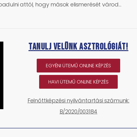
abadulni attól, hogy mások elismerését várod…
Tanulj velünk asztrológiát!
EGYÉNI ÜTEMŰ ONLINE KÉPZÉS
HAVI ÜTEMŰ ONLINE KÉPZÉS
Felnőttképzési nyilvántartási számunk:
B/2020/003184