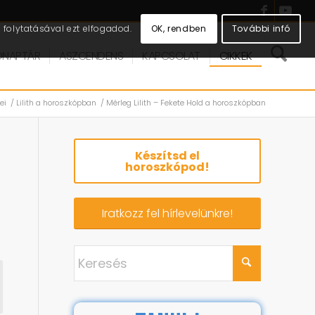
OK, rendben
További infó
folytatásával ezt elfogadod.
DNAPTÁR
ASZCENDENS
KAPCSOLAT
CIKKEK
ei
/
Lilith a horoszkópban
/
Mérleg Lilith – Fekete Hold a horoszkópban
Készítsd el
horoszkópod!
Iratkozz fel hírlevelünkre!