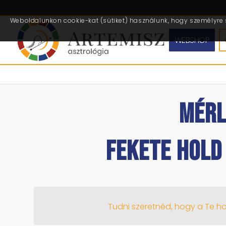
Weboldalunkon cookie-kat (sütiket) használunk, hogy személyre s
WEBSHOP
MÉRL
FEKETE HOLD
Tudni szeretnéd, hogy a Te hor