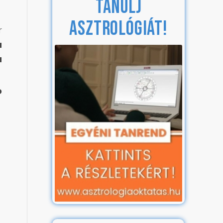
TANULJ
ASZTROLÓGIÁT!
r
a
a
ó