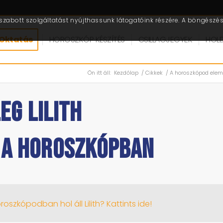
zabott szolgáltatást nyújthassunk látogatóink részére. A böngészés 
Oktatás
HOROSZKÓP KÉSZÍTÉS
CSILLAGJEGYEK
HOL
Ön itt áll:
Kezdőlap
/
Cikkek
/
A horoszkópod elem
EG LILITH
 A HOROSZKÓPBAN
oszkópodban hol áll Lilith? Kattints ide!