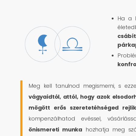
Ha a L
életed
csábí
párka
Prob
konfr
Meg kell tanulnod megismerni, s ezze
vágyaidtól, attól, hogy azok elsodor
mögött erős szeretetéhséged rejli
kompenzálhatod evéssel, vásárláss
önismereti munka
hozhatja meg szám