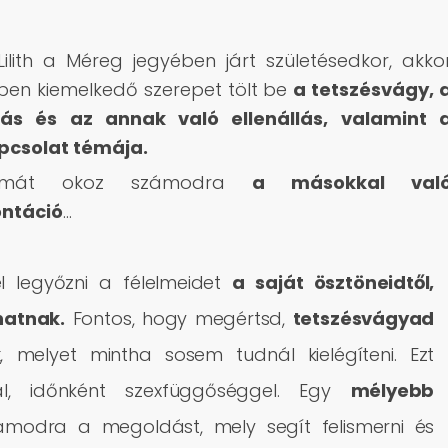
ilith a Méreg jegyében járt születésedkor, akko
ben kiemelkedő szerepet tölt be
a tetszésvágy, 
tás és az annak való ellenállás, valamint 
pcsolat témája.
lémát okoz számodra
a másokkal val
ontáció
…
l legyőzni a félelmeidet
a saját ösztöneidtől,
hatnak.
Fontos, hogy megértsd,
tetszésvágyad
k
, melyet mintha sosem tudnál kielégíteni. Ezt
al, időnként szexfüggőséggel. Egy
mélyebb
odra a megoldást, mely segít felismerni és