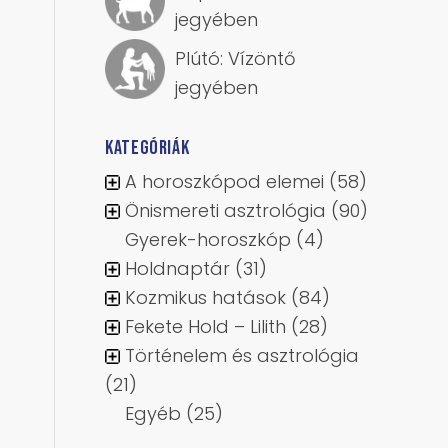
jegyében
Plútó: Vízöntő
jegyében
KATEGÓRIÁK
A horoszkópod elemei
(58)
Önismereti asztrológia
(90)
Gyerek-horoszkóp
(4)
Holdnaptár
(31)
Kozmikus hatások
(84)
Fekete Hold – Lilith
(28)
Történelem és asztrológia
(21)
Egyéb
(25)