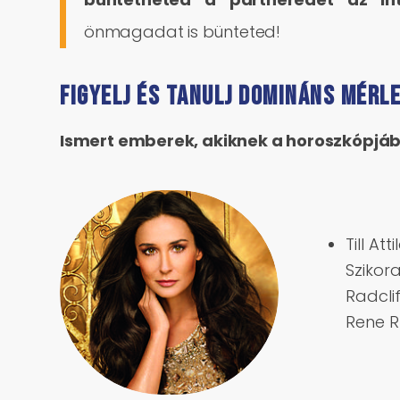
önmagadat is bünteted!
Figyelj és tanulj domináns Mérl
Ismert emberek, akiknek a horoszkópjában
Till At
Szikor
Radcli
Rene R