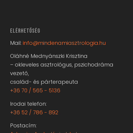
ELÉRHETŐSÉG
Mail:
info@mindenamiasztrologia.hu
Oláhné Mednyánszki Krisztina
– okleveles asztrológus, pszichodráma
vezető,
család- és párterapeuta
+36 70 / 565 - 5136
Irodai telefon:
+36 52 / 786 - 892
Postacím: