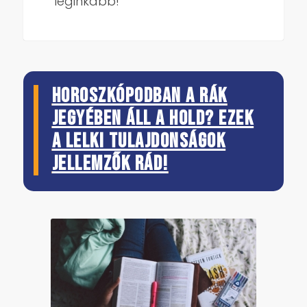
leginkább!
Horoszkópodban a Rák
jegyében áll a Hold? Ezek
a lelki tulajdonságok
jellemzők rád!