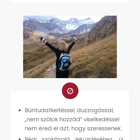
Bűntudatkeltéssel, duzzogással,
„nem szólok hozzád” viselkedéssel
nem éred el azt, hogy szeressenek.
Régi szokásaid leküzdéséhez, új