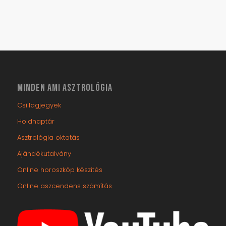
MINDEN AMI ASZTROLÓGIA
Csillagjegyek
Holdnaptár
Asztrológia oktatás
Ajándékutalvány
Online horoszkóp készítés
Online aszcendens számítás