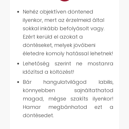
Nehéz objektíven döntened
ilyenkor, mert az érzelmeid által
sokkal inkább befolyásolt vagy.
Ezért kerüld el azokat a
döntéseket, melyek jövőbeni
életedre komoly hatással lehetnek!
Lehetőség szerint ne mostanra
időzítsd a költözést!
Bár hangulatvilágod labilis,
könnyebben sajnáltathatod
magad, mégse szakíts ilyenkor!
Hamar megbánhatod ezt a
döntésedet.