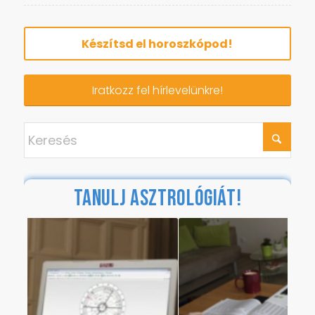
Készítsd el horoszkópod!
Iratkozz fel hírlevelünkre!
TANULJ ASZTROLÓGIÁT!