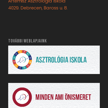
Artemisz Asztrológia Iskola
4029. Debrecen, Baross u. 8.
TOVÁBBI WEBLAPJAINK