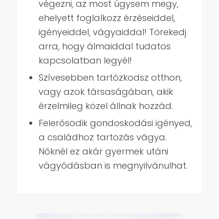
végezni, az most úgysem megy,
ehelyett foglalkozz érzéseiddel,
igényeiddel, vágyaiddal! Törekedj
arra, hogy álmaiddal tudatos
kapcsolatban legyél!
Szívesebben tartózkodsz otthon,
vagy azok társaságában, akik
érzelmileg közel állnak hozzád.
Felerősödik gondoskodási igényed,
a családhoz tartozás vágya.
Nőknél ez akár gyermek utáni
vágyódásban is megnyilvánulhat.