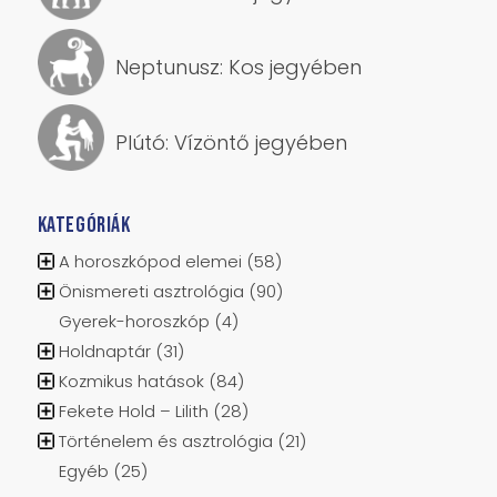
Neptunusz: Kos jegyében
Plútó: Vízöntő jegyében
KATEGÓRIÁK
A horoszkópod elemei
(58)
Önismereti asztrológia
(90)
Gyerek-horoszkóp
(4)
Holdnaptár
(31)
Kozmikus hatások
(84)
Fekete Hold – Lilith
(28)
Történelem és asztrológia
(21)
Egyéb
(25)