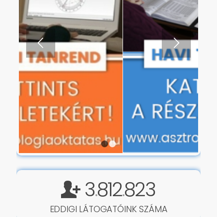
1
2
3
812
823
.
.
EDDIGI LÁTOGATÓINK SZÁMA