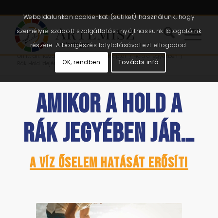
Weboldalunkon cookie-kat (sütiket) használunk, hogy
személyre szabott szolgáltatást nyújthassunk látogatóink
részére. A böngészés folytatásával ezt elfogadod.
Ön itt áll:
Kezdőlap
/
Cikkek
/
Holdnaptár
/
Hold a jegyekben
/
OK, rendben
További infó
Rák Hold idején
AMIKOR A HOLD A
RÁK JEGYÉBEN JÁR…
A VÍZ őselem hatását erősíti