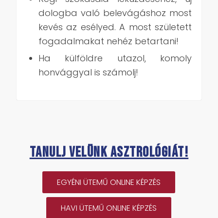
dologba való belevágáshoz most
kevés az esélyed. A most született
fogadalmakat nehéz betartani!
Ha külföldre utazol, komoly
honvággyal is számolj!
Tanulj velünk asztrológiát!
EGYÉNI ÜTEMŰ ONLINE KÉPZÉS
HAVI ÜTEMŰ ONLINE KÉPZÉS