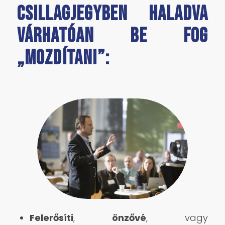
csillagjegyben haladva
várhatóan be fog
„mozdítani”:
Felerősíti
,
önzővé
, vagy