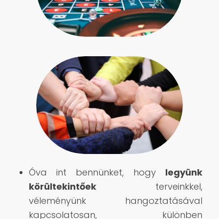
Óva int bennünket, hogy
legyünk
körültekintőek
terveinkkel,
véleményünk hangoztatásával
kapcsolatosan, különben