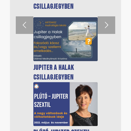
csillagjegyben
csillagjegyben
Jupiter a Halak
Jupiter az Oroszlán
csillagjegyben
csillagjegyben