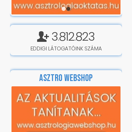
1
2
3
812
823
.
.
EDDIGI LÁTOGATÓINK SZÁMA
ASZTRO WEBSHOP