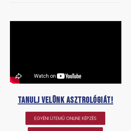
Tanulj velünk asztrológiát!
EGYÉNI ÜTEMŰ ONLINE KÉPZÉS