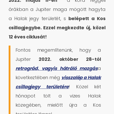
2022. május 11-én
a kora reggeli
órákban
a Jupiter
maga mögött hagyta
a Halak jegy területét, s
belépett a Kos
csillagjegybe. Ezzel megkezdte új, közel
12 éves ciklusát!
Fontos megemlítenünk, hogy a
Jupiter
2022. október 28-tól
retrográd, vagyis hátráló mozgás
a
következtében még
visszalép a Halak
csillagjegy területére
! Közel két
hónapot tölt a vizes Halak
közegében, mielőtt újra a Kos