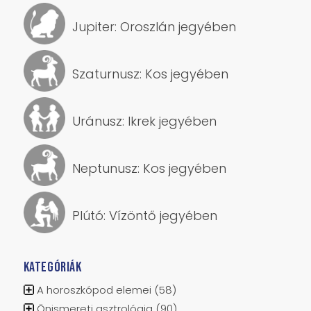
Jupiter: Oroszlán jegyében
Szaturnusz: Kos jegyében
Uránusz: Ikrek jegyében
Neptunusz: Kos jegyében
Plútó: Vízöntő jegyében
KATEGÓRIÁK
A horoszkópod elemei
(58)
Önismereti asztrológia
(90)