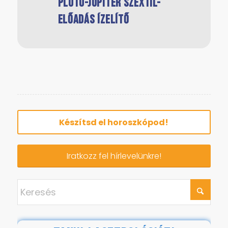
Plútó-Jupiter szextil-
Jupiter a Bak
előadás ízelítő
csillagjegyben
Készítsd el horoszkópod!
Iratkozz fel hírlevelünkre!