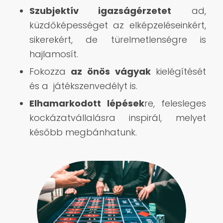
Szubjektív igazságérzetet
ad,
küzdőképességet az elképzeléseinkért,
sikerekért, de türelmetlenségre is
hajlamosít.
Fokozza
az önös vágyak
kielégítését
és a játékszenvedélyt is.
Elhamarkodott lépések
re, felesleges
kockázatvállalásra inspirál, melyet
később megbánhatunk.