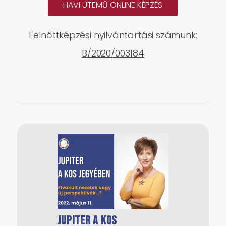
HAVI ÜTEMŰ ONLINE KÉPZÉS
Felnőttképzési nyilvántartási számunk:
B/2020/003184
Jupiter a Kos
Jupiter a Vízöntő