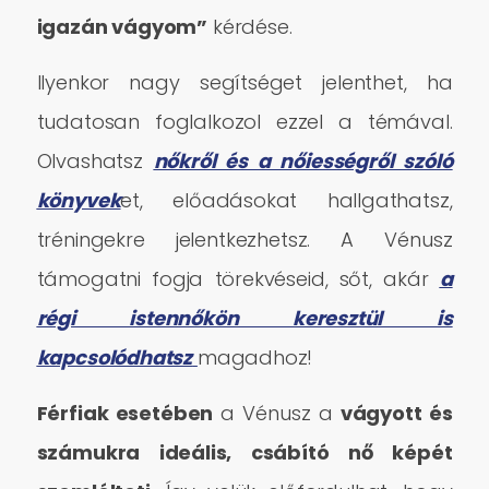
igazán vágyom”
kérdése.
Ilyenkor nagy segítséget jelenthet, ha
tudatosan foglalkozol ezzel a témával.
Olvashatsz
nőkről és a nőiességről szóló
könyvek
et, előadásokat hallgathatsz,
tréningekre jelentkezhetsz. A Vénusz
támogatni fogja törekvéseid, sőt, akár
a
régi istennőkön keresztül is
kapcsolódhatsz
magadhoz!
Férfiak esetében
a Vénusz a
vágyott és
számukra ideális, csábító nő képét