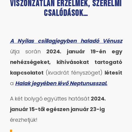
Viszonzatlan érzelmek, szerelmi
csalódások…
A Nyilas csillagjegyben haladó Vénusz
útja során
2024. január 19-én
egy
nehézségeket, kihívásokat tartogató
kapcsolatot
(kvadrát fényszöget)
létesít
a
Halak jegyében lévő Neptunusszal.
A két bolygó együttes hatását
2024.
január 15-től egészen január 23-ig
érezhetjük!