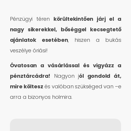
Pénzügyi téren
körültekintően járj el a
nagy sikerekkel, bőséggel kecsegtető
ajánlatok esetében
, hiszen a bukás
veszélye óriási!
Óvatosan a vásárlással és vigyázz a
pénztárcádra!
Nagyon j
ól gondold át,
mire költesz
és valóban szükséged van –e
arra a bizonyos holmira.