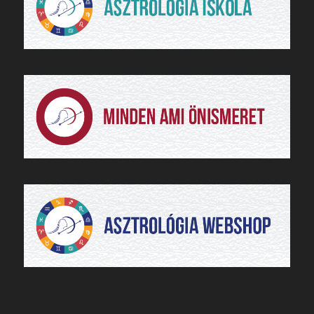
Minden jog fenntartva! Artemisz Pszichológiai Asztrológia 2003
óta Készítette:
Deal-Inform Kft.
Impresszum
Adatvédelmi nyilatkozat
Kapcsolat
Cikkek