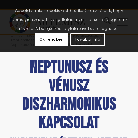
Weboldalunkon cookie-kat (sütiket) használunk, hogy
személyre szabott szolgáltatást nyújthassunk látogatóink
részére. A böngészés folytatásával ezt elfogadod.
Ön itt áll:
Kezdőlap
/
Cikkek
/
Önismereti asztrológia
/
OK, rendben
További infó
Tranzit hatások, beszámolók
/
Neptunusz és Vénusz diszharmonikus kapcsolat
NEPTUNUSZ ÉS
VÉNUSZ
DISZHARMONIKUS
KAPCSOLAT