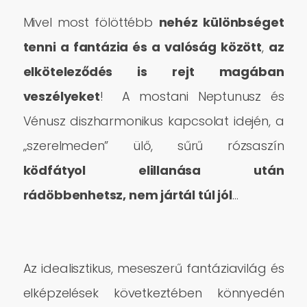
Mivel most fölöttébb
nehéz különbséget
tenni a fantázia és a valóság között
,
az
elköteleződés is rejt magában
veszélyeket
! A mostani Neptunusz és
Vénusz diszharmonikus kapcsolat idején, a
„szerelmeden” ülő, sűrű rózsaszín
ködfátyol elillanása után
rádöbbenhetsz, nem jártál túl jól
…
Az idealisztikus, meseszerű fantáziavilág és
elképzelések következtében könnyedén