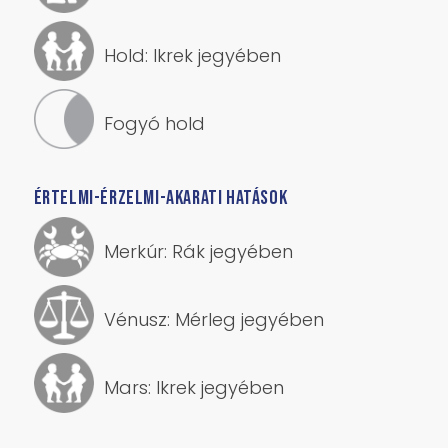
Vénusz: Mérleg jegyében
Mars: Ikrek jegyében
TRANSZCENDENS ÉS SORSHATÁSOK
Jupiter: Oroszlán jegyében
Szaturnusz: Kos jegyében
Uránusz: Ikrek jegyében
Neptunusz: Kos jegyében