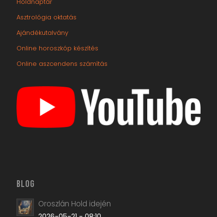
BLOG
Oroszlán Hold idején
2026-05-21 - 08:10
Ikrek hava: a megismerés időszaka
2026-05-21 - 08:00
Ikrek csillagjegyűek tulajdonságai
2026-05-21 - 07:50
Ikrek Lilith – Fekete Hold a horoszkópban
2026-05-21 - 07:40