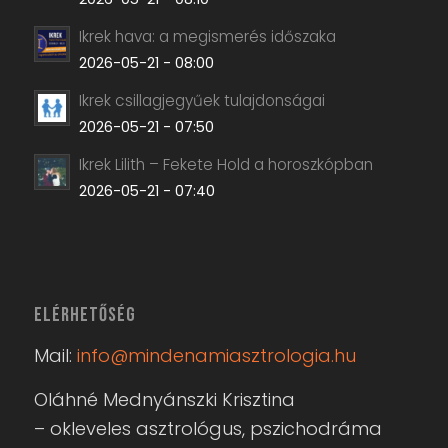
ELÉRHETŐSÉG
Mail:
info@mindenamiasztrologia.hu
Oláhné Mednyánszki Krisztina
– okleveles asztrológus, pszichodráma
vezető,
család- és párterapeuta
+36 70 / 565 - 5136
Irodai telefon:
+36 52 / 786 - 892
Postacím:
Artemisz Asztrológia Iskola
4029. Debrecen, Baross u. 8.