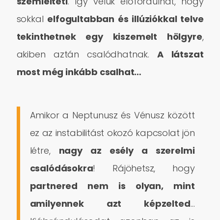
szemlélteti
. Így velük előfordulhat, hogy
sokkal
elfogultabban és illúziókkal telve
tekinthetnek egy kiszemelt hölgyre
,
akiben aztán csalódhatnak.
A látszat
most még inkább csalhat…
Amikor a Neptunusz és Vénusz között
ez az instabilitást okozó kapcsolat jön
létre,
nagy az esély a szerelmi
csalódásokra
! Rájöhetsz, hogy
partnered nem is olyan, mint
amilyennek azt képzelted
…