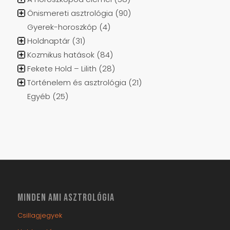
MINDEN AMI ASZTROLÓGIA
Csillagjegyek
Holdnaptár
Asztrológia oktatás
Ajándékutalvány
Online horoszkóp készítés
Online aszcendens számítás