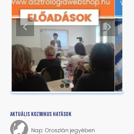
AKTUÁLIS KOZMIKUS HATÁSOK
Nap: Oroszlán jegyében
Hold: Ikrek jegyében
Fogyó hold
ÉRTELMI-ÉRZELMI-AKARATI HATÁSOK
Merkúr: Rák jegyében