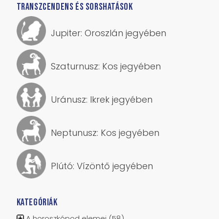
Plútó: Vízöntő jegyében
KATEGÓRIÁK
A horoszkópod elemei
(58)
Önismereti asztrológia
(90)
Gyerek-horoszkóp
(4)
Holdnaptár
(31)
Kozmikus hatások
(84)
Fekete Hold – Lilith
(28)
Történelem és asztrológia
(21)
Egyéb
(25)