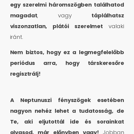
egy szerelmi háromszögben találhatod
magadat
, vagy
táplálhatsz
viszonzatlan, plátói szerelmet
valaki
iránt.
Nem biztos, hogy ez a legmegfelelőbb
periódus arra, hogy társkeresőre
regisztrálj!
A Neptunuszi fényszögek esetében
nagyon nehéz lehet a tudatosság,
de
Te, aki eljutottál ide és sorainkat
olvasod, már előnyben vagy!
Jobban