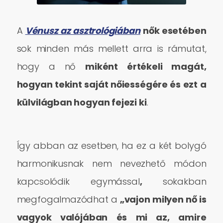
A
V
énusz az asztrológiában
nők esetében
sok minden más mellett arra is rámutat,
hogy a nő
miként értékeli magát,
hogyan tekint saját nőiességére és ezt a
külvilágban hogyan fejezi ki
.
Így abban az esetben, ha ez a két bolygó
harmonikusnak nem nevezhető módon
kapcsolódik egymással
,
sokakban
megfogalmazódhat a
„vajon milyen nő is
vagyok valójában és mi az, amire