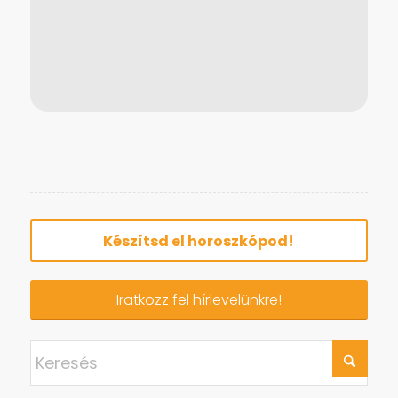
Iratkozz fel hírlevelünkre!
TANULJ ASZTROLÓGIÁT!