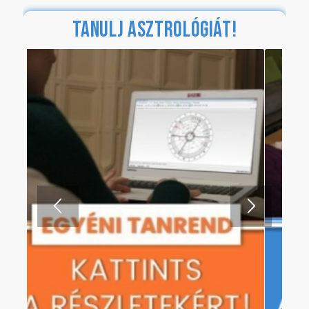
1
2
3
812
823
.
.
EDDIGI LÁTOGATÓINK SZÁMA
ASZTRO WEBSHOP