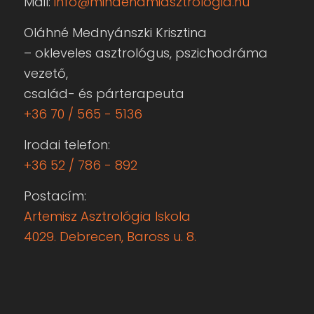
Mail:
info@mindenamiasztrologia.hu
Oláhné Mednyánszki Krisztina
– okleveles asztrológus, pszichodráma
vezető,
család- és párterapeuta
+36 70 / 565 - 5136
Irodai telefon:
+36 52 / 786 - 892
Postacím:
Artemisz Asztrológia Iskola
4029. Debrecen, Baross u. 8.