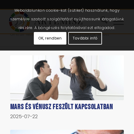
Weboldalunkon cookie-kat (sütiket) használunk, hogy
személyre szabott szolgáltatást nyújthassunk látogatóink
részére. A böngészés folytatásával ezt elfogadod.
Ön itt áll:
Kezdőlap
/
Cikkek
/
fényszög-kapcsolatok: Vénusz
OK, rendben
További infó
Mars és Vénusz feszült kapcsolatban
2025-07-22