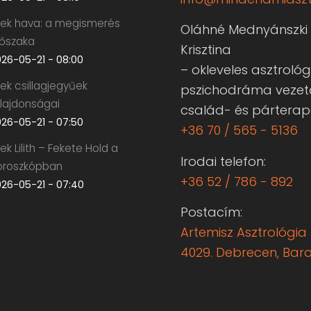
krek hava: a megismerés
Oláhné Mednyánszki
dőszaka
Krisztina
26-05-21 - 08:00
– okleveles asztrológ
rek csillagjegyűek
pszichodráma vezet
ulajdonságai
család- és pártera
26-05-21 - 07:50
+36 70 / 565 - 5136
rek Lilith – Fekete Hold a
Irodai telefon:
oroszkópban
+36 52 / 786 - 892
26-05-21 - 07:40
Postacím:
Artemisz Asztrológia 
4029. Debrecen, Baros