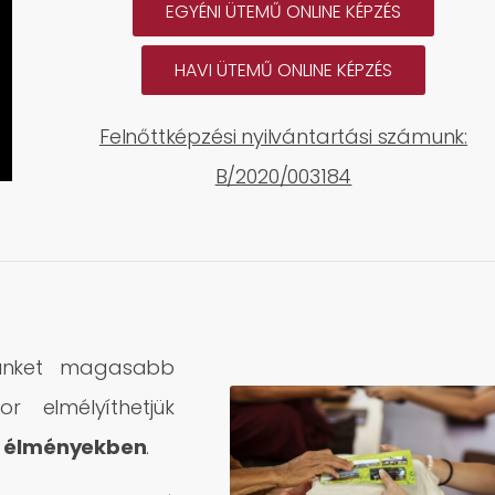
EGYÉNI ÜTEMŰ ONLINE KÉPZÉS
HAVI ÜTEMŰ ONLINE KÉPZÉS
Felnőttképzési nyilvántartási számunk:
B/2020/003184
nünket magasabb
or elmélyíthetjük
s élményekben
.