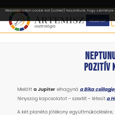
Weboldalunkon cookie-kat (sütiket) használunk, hogy személyre s
WEBSHOP
NEPTUNU
POZITÍV
Mielőtt
a Jupiter
elhagyná
a Bika csillagje
fényszög kapcsolatot – szextilt – létesít
a H
A két planéta jótékony együttműködésér