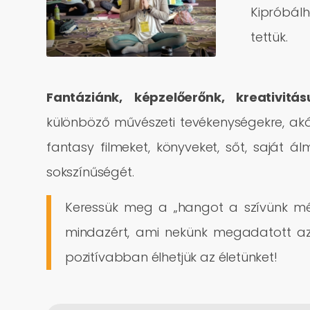
Kipróbál
tettük.
Fantáziánk, képzelőerőnk, kreativitás
különböző művészeti tevékenységekre, akár 
fantasy filmeket, könyveket, sőt, saját á
sokszínűségét.
Keressük meg a „hangot a szívünk mélyé
mindazért, ami nekünk megadatott az 
pozitívabban élhetjük az életünket!