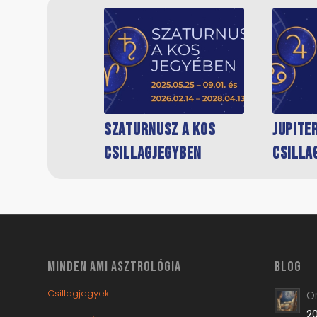
Szaturnusz a Kos
Jupite
csillagjegyben
csilla
MINDEN AMI ASZTROLÓGIA
BLOG
Csillagjegyek
Or
20