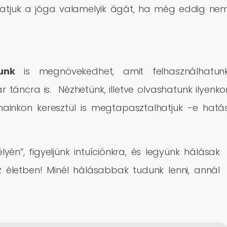
hatjuk a jóga valamelyik ágát, ha még eddig ne
unk
is megnövekedhet, amit felhasználhatun
táncra is. Nézhetünk, illetve olvashatunk ilyenko
lmainkon keresztül is megtapasztalhatjuk -e hatá
n”, figyeljünk intuíciónkra, és legyünk hálásak
életben! Minél hálásabbak tudunk lenni, annál