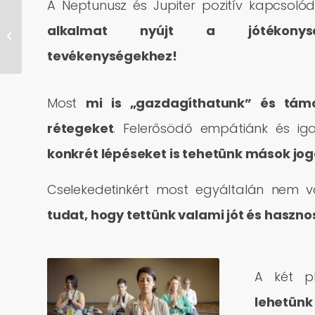
A Neptunusz és Jupiter pozitív kapcsol
Jupiter a Bika
alkalmat nyújt a jótékonyság
csillagjegyben
tevékenységekhez!
Most
mi is „gazdagíthatunk” és támo
rétegeket
. Felerősödő empátiánk és ig
konkrét lépéseket is tehetünk mások jog
Cselekedetinkért most egyáltalán nem v
tudat, hogy tettünk valami jót és haszno
A két p
lehetünk