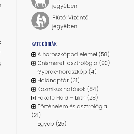
m
jegyében
Plútó: Vízöntő
jegyében
k
KATEGÓRIÁK
r
A horoszkópod elemei
(58)
Önismereti asztrológia
(90)
s
Gyerek-horoszkóp
(4)
Holdnaptár
(31)
Kozmikus hatások
(84)
Fekete Hold – Lilith
(28)
Történelem és asztrológia
(21)
Egyéb
(25)