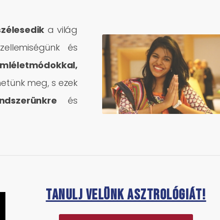
szélesedik
a világ
zellemiségünk és
mléletmódokkal,
hetünk meg, s ezek
ndszerünkre
és
Tanulj velünk asztrológiát!