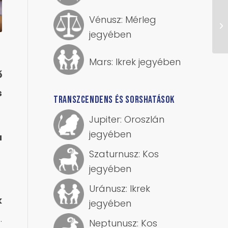
Vénusz: Mérleg
jegyében
Mars: Ikrek jegyében
ő
s
TRANSZCENDENS ÉS SORSHATÁSOK
Jupiter: Oroszlán
jegyében
a
Szaturnusz: Kos
jegyében
Uránusz: Ikrek
k
jegyében
t
.
Neptunusz: Kos