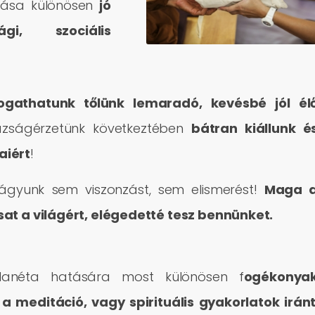
ódása különösen
jó
i, szociális
gathatunk tőlünk lemaradó, kevésbé jól él
azságérzetünk következtében
bátran kiállunk é
aiért
!
ágyunk sem viszonzást, sem elismerést!
Maga 
sat a világért, elégedetté tesz bennünket.
lanéta hatására most különösen f
ogékonya
 a meditáció, vagy spirituális gyakorlatok irán