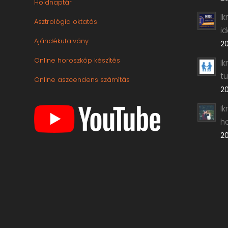
Holdnaptár
I
Asztrológia oktatás
i
Ajándékutalvány
20
Online horoszkóp készítés
Ik
t
Online aszcendens számítás
20
Ik
h
20