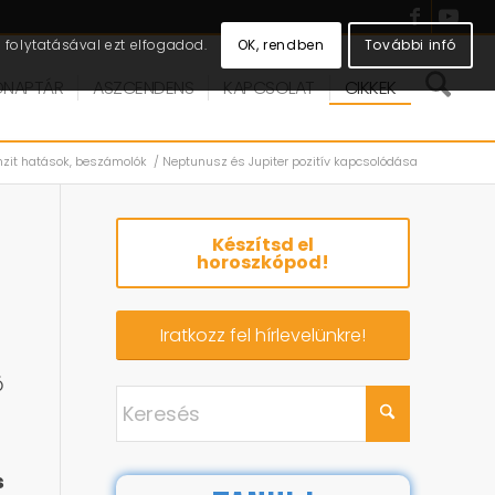
OK, rendben
További infó
folytatásával ezt elfogadod.
DNAPTÁR
ASZCENDENS
KAPCSOLAT
CIKKEK
nzit hatások, beszámolók
/
Neptunusz és Jupiter pozitív kapcsolódása
Készítsd el
horoszkópod!
Iratkozz fel hírlevelünkre!
ő
s