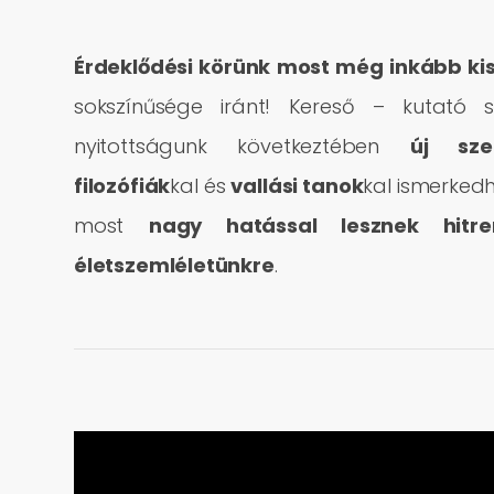
Érdeklődési körünk most még inkább ki
sokszínűsége iránt! Kereső – kutató s
nyitottságunk következtében
új sze
filozófiák
kal és
vallási tanok
kal ismerked
most
nagy hatással lesznek hitre
életszemléletünkre
.