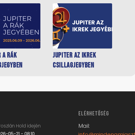
r a Rák
Jupiter az Ikrek
gjegyben
csillagjegyben
ELÉRHETŐSÉG
Mail:
oszlán Hold idején
26-05-21 - 08:10
info@mindenamiaszt