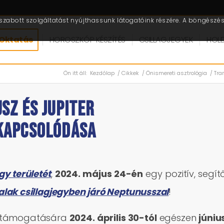
zabott szolgáltatást nyújthassunk látogatóink részére. A böngészés 
Oktatás
HOROSZKÓP KÉSZÍTÉS
CSILLAGJEGYEK
HOL
Ön itt áll:
Kezdőlap
/
Cikkek
/
Önismereti asztrológia
/
Tra
SZ ÉS JUPITER
 KAPCSOLÓDÁSA
gy területét
,
2024. május 24-én
egy pozitív, segít
alak csillagjegyben járó Neptunusszal
!
e, támogatására
2024. április 30-tól
egészen
júniu