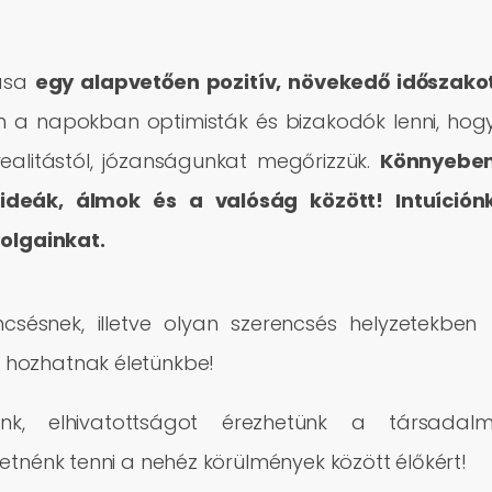
dása
egy alapvetően pozitív, növekedő időszako
 a napokban optimisták és bizakodók lenni, hog
ealitástól, józanságunkat megőrizzük.
Könnyebe
ideák, álmok és a valóság között! Intuíción
dolgainkat.
sésnek, illetve olyan szerencsés helyzetekben
t hozhatnak életünkbe!
ink, elhivatottságot érezhetünk a társadalm
etnénk tenni a nehéz körülmények között élőkért!