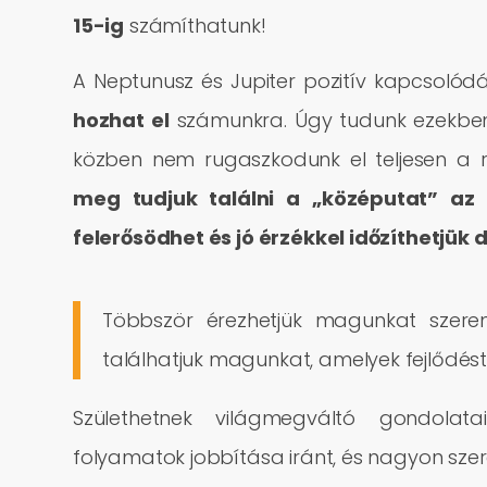
15-ig
számíthatunk!
A Neptunusz és Jupiter pozitív kapcsoló
hozhat el
számunkra. Úgy tudunk ezekben
közben nem rugaszkodunk el teljesen a r
meg tudjuk találni a „középutat” az 
felerősödhet és jó érzékkel időzíthetjük 
Többször érezhetjük magunkat szerenc
találhatjuk magunkat, amelyek fejlődés
Születhetnek világmegváltó gondolata
folyamatok jobbítása iránt, és nagyon szer