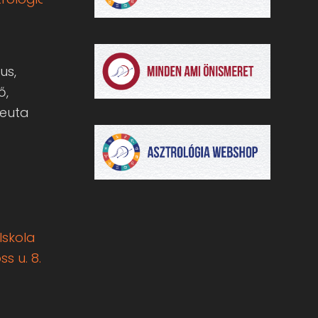
us,
ő,
peuta
Iskola
s u. 8.