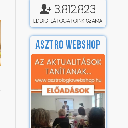
3
812
823
.
.
EDDIGI LÁTOGATÓINK SZÁMA
ASZTRO WEBSHOP