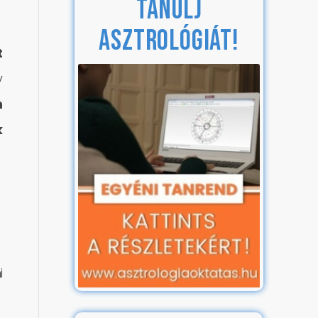
TANULJ
ASZTROLÓGIÁT!
t
y
n
k
i