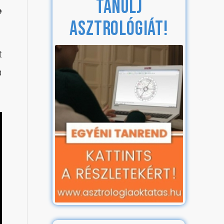
TANULJ
é
ASZTROLÓGIÁT!
t
a