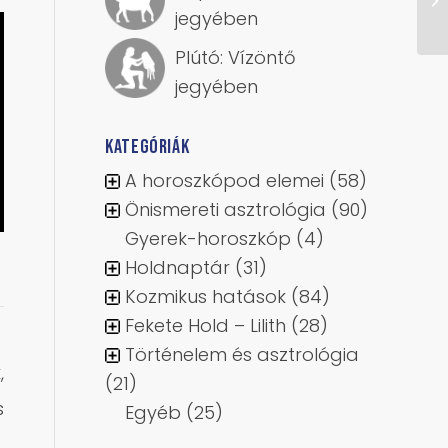
jegyében
Plútó: Vízöntő
jegyében
KATEGÓRIÁK
A horoszkópod elemei
(58)
Önismereti asztrológia
(90)
Gyerek-horoszkóp
(4)
Holdnaptár
(31)
Kozmikus hatások
(84)
Fekete Hold – Lilith
(28)
Történelem és asztrológia
,
(21)
s
Egyéb
(25)