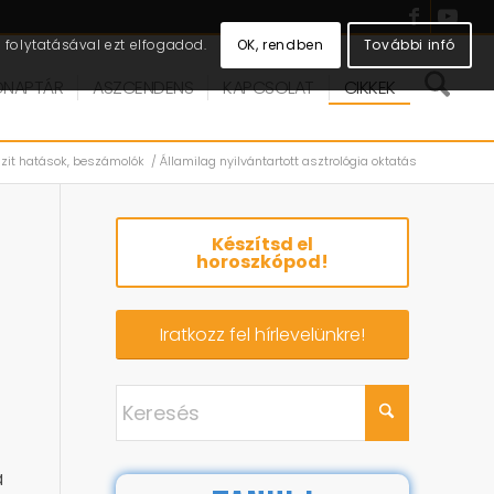
OK, rendben
További infó
folytatásával ezt elfogadod.
DNAPTÁR
ASZCENDENS
KAPCSOLAT
CIKKEK
nzit hatások, beszámolók
/
Államilag nyilvántartott asztrológia oktatás
Készítsd el
horoszkópod!
Iratkozz fel hírlevelünkre!
a