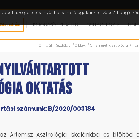
zabott szolgáltatást nyújthassunk látogatóink részére. A böngészés 
Oktatás
HOROSZKÓP KÉSZÍTÉS
CSILLAGJEGYEK
HOL
Ön itt áll:
Kezdőlap
/
Cikkek
/
Önismereti asztrológia
/
Tra
NYILVÁNTARTOTT
ÓGIA OKTATÁS
artási számunk: B/2020/003184
 az Artemisz Asztrológia Iskolánkba és kitöltöd 