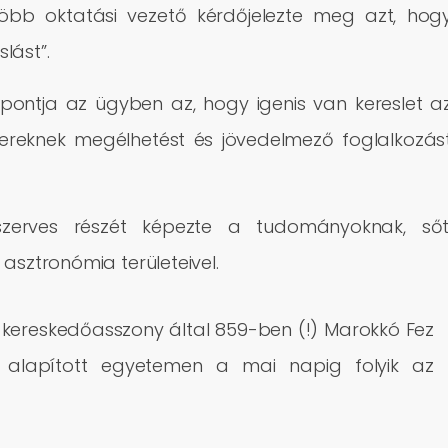
több oktatási vezető kérdőjelezte meg azt, hog
slást”.
áspontja az ügyben az, hogy igenis van kereslet a
bereknek megélhetést és jövedelmező foglalkozás
szerves részét képezte a tudományoknak, sőt
asztronómia területeivel.
 kereskedőasszony által 859-ben (!) Marokkó Fez
 alapított egyetemen a mai napig folyik az