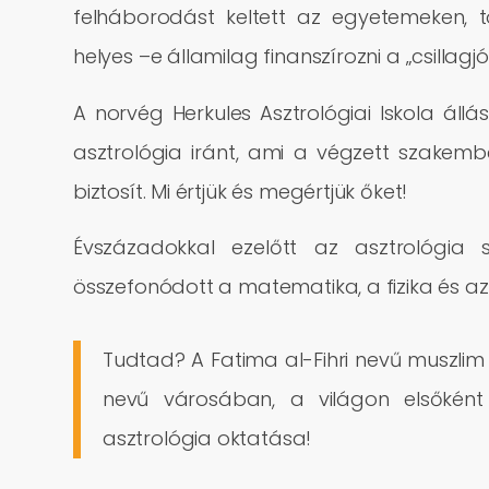
felháborodást keltett az egyetemeken, 
helyes –e államilag finanszírozni a „csillagjó
A norvég Herkules Asztrológiai Iskola áll
asztrológia iránt, ami a végzett szakem
biztosít. Mi értjük és megértjük őket!
Évszázadokkal ezelőtt az asztrológia 
összefonódott a matematika, a fizika és az 
Tudtad? A Fatima al-Fihri nevű muszlim
nevű városában, a világon elsőként
asztrológia oktatása!