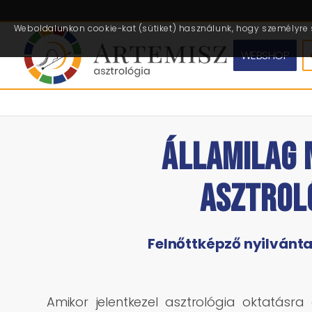
Weboldalunkon cookie-kat (sütiket) használunk, hogy személyre s
WEBSHOP
ÁLLAMILAG 
ASZTROL
Felnőttképző nyilvánt
Amikor jelentkezel asztrológia oktatásra