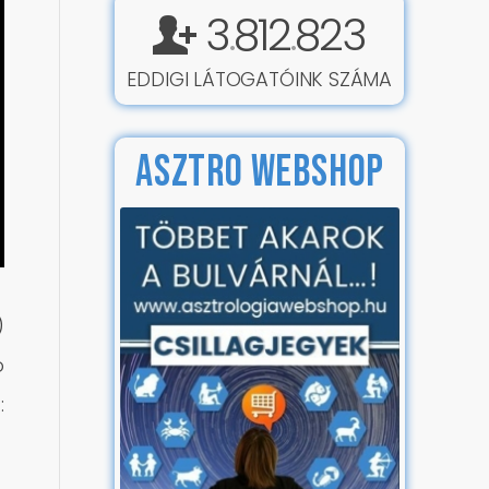
3
812
823
.
.
EDDIGI LÁTOGATÓINK SZÁMA
ASZTRO WEBSHOP
)
ó
: