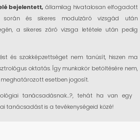
elé bejelentett
,
államilag hivatalosan elfogadott
d során és sikeres modulzáró vizsgád után
gén, a sikeres záró vizsga letétele után pedig
ítést és szakképzettséget nem tanúsít, hiszen ma
ztrológus oktatás. Így munkakör betöltésére nem,
meghatározott esetben jogosít.
ológiai tanácsadásnak…?, tehát ha van egy
iai tanácsadást is a tevékenységeid közé!