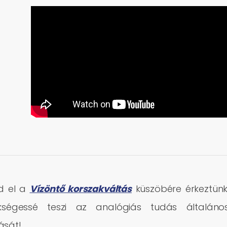
sd el a
Vízöntő korszakváltás
küszöbére érkeztünk
kségessé teszi az analógiás tudás általáno
ását!