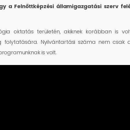
gy a Felnőttképzési államigazgatási szerv fel
gia oktatás területén, akiknek korábban is vol
ég folytatására. Nyilvántartási száma nem csak 
rogramunknak is volt.