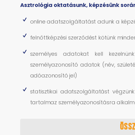
Asztrológia oktatásunk, képzésünk sorá
online adatszolgáltatást adunk a képzé
felnőttképzési szerződést kötünk minden
személyes adatokat kell kezelnünk
személyazonosító adatok (név, születési
adóazonosító jel)
statisztikai adatszolgáltatást végzü
tartalmaz személyazonosításra alkal
Össz