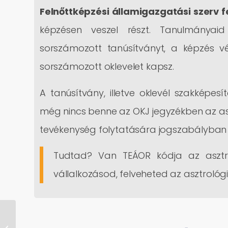
Felnőttképzési államigazgatási szerv f
képzésen veszel részt. Tanulmányai
sorszámozott tanúsítványt, a képzés vé
sorszámozott oklevelet kapsz.
A tanúsítvány, illetve oklevél szakképes
még nincs benne az OKJ jegyzékben az as
tevékenység folytatására jogszabályban 
Tudtad? Van TEÁOR kódja az asztr
vállalkozásod, felveheted az asztrológ
2023 legfontosabb