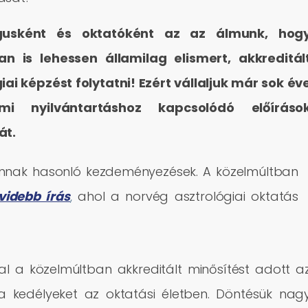
ógusként és oktatóként az az álmunk, hog
n is lehessen államilag elismert, akkreditál
iai képzést folytatni! Ezért vállaljuk már sok év
mi nyilvántartáshoz kapcsolódó előíráso
át.
nnak hasonló kezdeményezések. A közelmúltban
videbb írás
,
ahol a norvég asztrológiai oktatás
al a közelmúltban akkreditált minősítést adott a
 a kedélyeket az oktatási életben. Döntésük nag