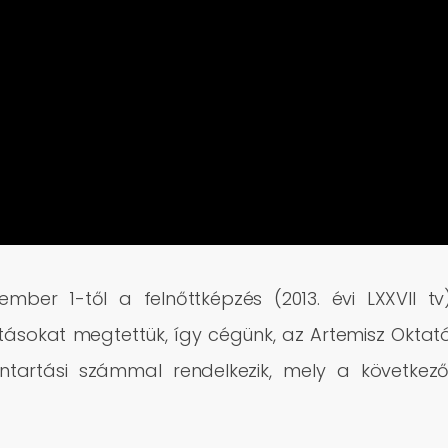
ember 1-től a felnőttképzés (2013. évi LXXVII tv
atásokat megtettük, így cégünk, az Artemisz Oktat
vántartási számmal rendelkezik, mely a következő