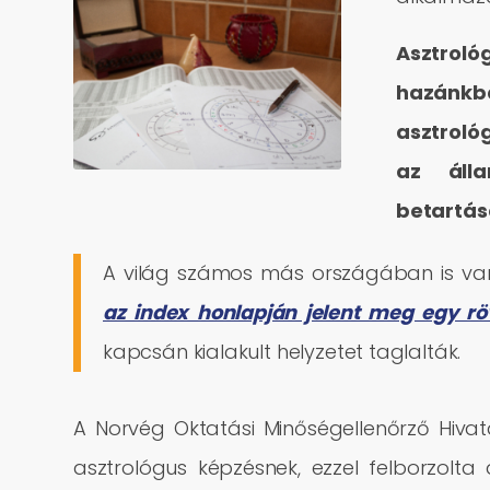
Asztrol
hazánkba
asztrológ
az álla
betartás
A világ számos más országában is va
az index honlapján jelent meg egy rö
kapcsán kialakult helyzetet taglalták.
A Norvég Oktatási Minőségellenőrző Hivat
asztrológus képzésnek, ezzel felborzolta