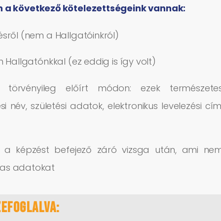
n a következő kötelezettségeink vannak:
sről (nem a Hallgatóinkról)
 Hallgatónkkal (ez eddig is így volt)
 törvényileg előírt módon: ezek természete
 név, születési adatok, elektronikus levelezési cím
nk a képzést befejező záró vizsga után, ami ne
mas adatokat
efoglalva: