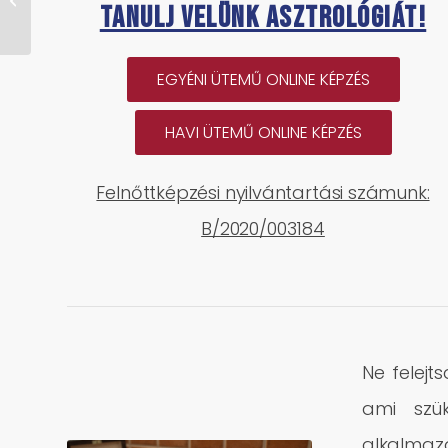
Tanulj velünk asztrológiát!
asztrológiai hatásai
EGYÉNI ÜTEMŰ ONLINE KÉPZÉS
HAVI ÜTEMŰ ONLINE KÉPZÉS
Felnőttképzési nyilvántartási számunk:
B/2020/003184
Ne felejt
ami szü
alkalmaz