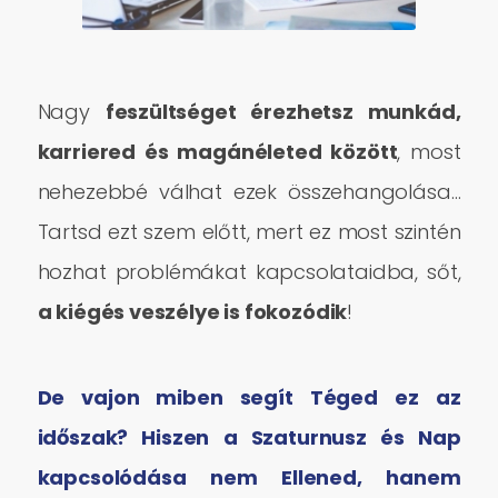
Nagy
feszültséget érezhetsz munkád,
karriered és magánéleted között
, most
nehezebbé válhat ezek összehangolása…
Tartsd ezt szem előtt, mert ez most szintén
hozhat problémákat kapcsolataidba, sőt,
a kiégés veszélye is fokozódik
!
De vajon miben segít Téged ez az
időszak? Hiszen a Szaturnusz és Nap
kapcsolódása nem Ellened, hanem