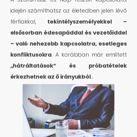
idején számíthatsz az életedben jelen lévő
férfiakkal,
tekintélyszemélyekkel –
elsősorban édesapáddal és vezetőiddel
– való nehezebb kapcsolatra, esetleges
konfliktusokra
. A korábban már említett
„hátráltatások” és próbatételek
érkezhetnek az ő irányukból
…