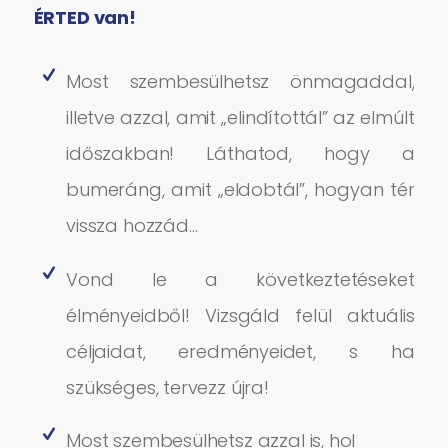
ÉRTED van!
Most szembesülhetsz önmagaddal,
illetve azzal, amit „elindítottál” az elmúlt
időszakban! Láthatod, hogy a
bumeráng, amit „eldobtál”, hogyan tér
vissza hozzád…
Vond le a következtetéseket
élményeidből! Vizsgáld felül aktuális
céljaidat, eredményeidet, s ha
szükséges, tervezz újra!
Most szembesülhetsz azzal is, hol