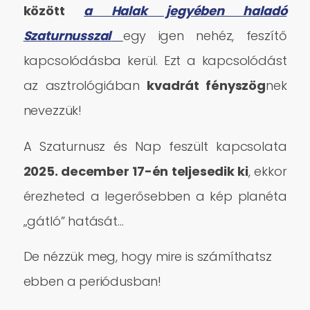
között
a Halak jegyében haladó
Szaturnusszal
egy igen nehéz, feszítő
kapcsolódásba kerül. Ezt a kapcsolódást
az asztrológiában
kvadrát fényszög
nek
nevezzük!
A Szaturnusz és Nap feszült kapcsolata
2025. december 17-én teljesedik ki
, ekkor
érezheted a legerősebben a kép planéta
„gátló” hatását…
De nézzük meg, hogy mire is számíthatsz
ebben a periódusban!