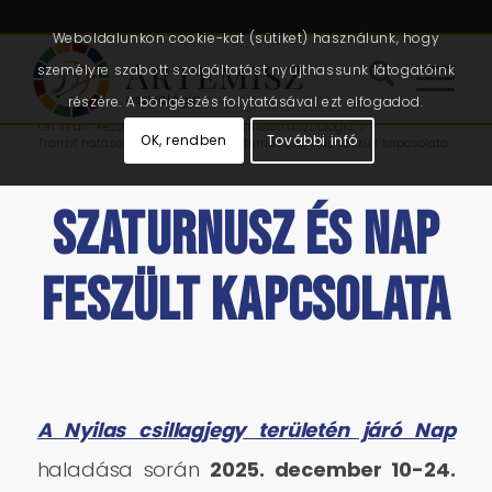
Weboldalunkon cookie-kat (sütiket) használunk, hogy
személyre szabott szolgáltatást nyújthassunk látogatóink
részére. A böngészés folytatásával ezt elfogadod.
Ön itt áll:
Kezdőlap
/
Cikkek
/
Önismereti asztrológia
/
OK, rendben
További infó
Tranzit hatások, beszámolók
/
Szaturnusz és Nap feszült kapcsolata
SZATURNUSZ ÉS NAP
FESZÜLT KAPCSOLATA
A Nyilas csillagjegy területén járó Nap
haladása során
2025. december 10-24.