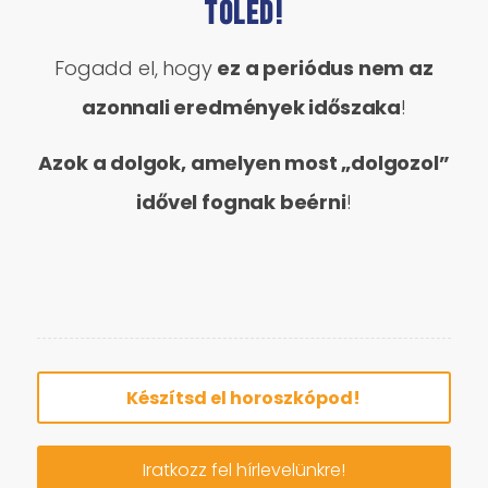
Tőled!
Fogadd el, hogy
ez a periódus nem az
azonnali eredmények időszaka
!
Azok a dolgok, amelyen most „dolgozol”
idővel fognak beérni
!
Készítsd el horoszkópod!
Iratkozz fel hírlevelünkre!