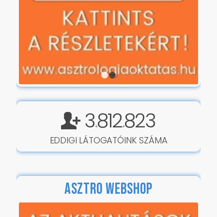
1
2
3
812
823
.
.
EDDIGI LÁTOGATÓINK SZÁMA
ASZTRO WEBSHOP