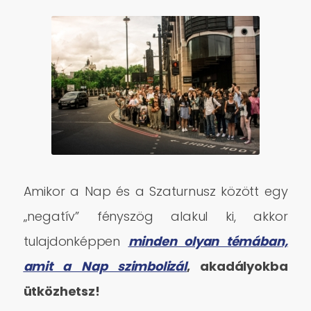
A
mikor a Nap és a Szaturnusz között egy
„negatív” fényszög alakul ki, akkor
tulajdonképpen
minden olyan témában,
amit a Nap szimbolizál
, akadályokba
ütközhetsz!