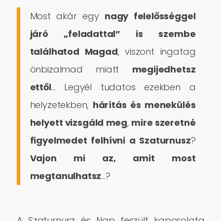
Most akár egy
nagy felelősséggel
járó „feladattal” is szembe
találhatod Magad
, viszont ingatag
önbizalmad miatt
megijedhetsz
ettől
… Legyél tudatos ezekben a
helyzetekben,
hárítás és menekülés
helyett vizsgáld meg
,
mire szeretné
figyelmedet felhívni a Szaturnusz
?
Vajon mi az, amit most
megtanulhatsz
…?
A Szaturnusz és Nap feszült kapcsolata