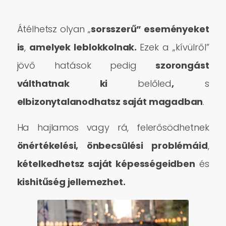
Átélhetsz olyan „
sorsszerű” eseményeket
is
,
amelyek leblokkolnak.
Ezek a „kívülről”
jövő hatások pedig
szorongást
válthatnak ki
belőled
,
s
elbizonytalanodhatsz saját magadban
.
Ha hajlamos vagy rá, felerősödhetnek
önértékelési, önbecsülési problémáid
,
kételkedhetsz saját képességeidben
és
kishitűség jellemezhet.