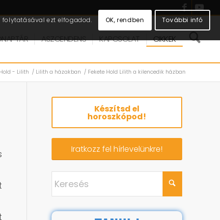
OK, rendben
További infó
folytatásával ezt elfogadod.
DNAPTÁR
ASZCENDENS
KAPCSOLAT
CIKKEK
Hold - Lilith
/
Lilith a házakban
/
Fekete Hold Lilith a kilencedik házban
Készítsd el
horoszkópod!
Iratkozz fel hírlevelünkre!
s
t
t