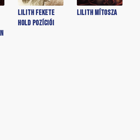
Lilith Fekete
Lilith mítosza
Hold pozíciói
an