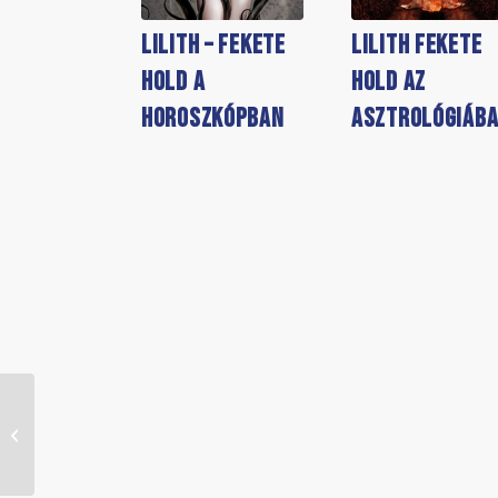
Lilith – Fekete
Lilith Fekete
Hold a
Hold az
horoszkópban
asztrológiáb
Fekete Hold Lilith a
tizedik házban