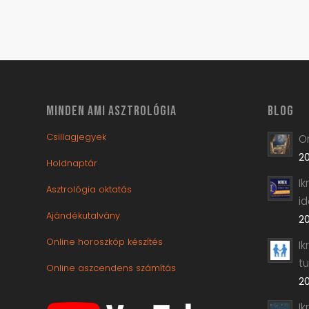
MINDEN AMI ASZTROLÓGIA
BLOG
Csillagjegyek
Or
20
Holdnaptár
I
Asztrológia oktatás
i
Ajándékutalvány
20
Online horoszkóp készítés
Ik
t
Online aszcendens számítás
20
Ik