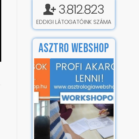
3
812
823
.
.
EDDIGI LÁTOGATÓINK SZÁMA
ASZTRO WEBSHOP