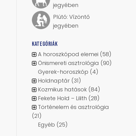
jegyében
Plútó: Vízöntő
jegyében
KATEGÓRIÁK
A horoszkópod elemei
(58)
Önismereti asztrológia
(90)
Gyerek-horoszkóp
(4)
Holdnaptár
(31)
Kozmikus hatások
(84)
Fekete Hold – Lilith
(28)
Történelem és asztrológia
(21)
Egyéb
(25)