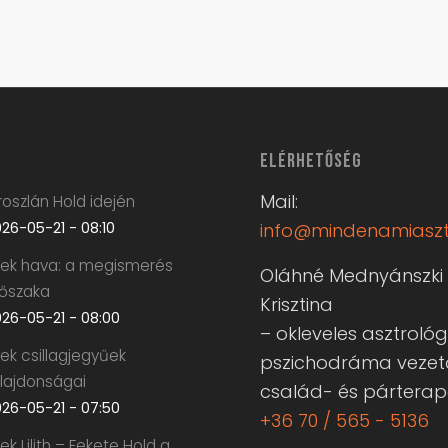
ELÉRHETŐSÉG
Mail:
oszlán Hold idején
26-05-21 - 08:10
info@mindenamiaszt
krek hava: a megismerés
Oláhné Mednyánszki
dőszaka
Krisztina
26-05-21 - 08:00
– okleveles asztrológ
rek csillagjegyűek
pszichodráma vezet
ulajdonságai
család- és pártera
26-05-21 - 07:50
+36 70 / 565 - 5136
rek Lilith – Fekete Hold a