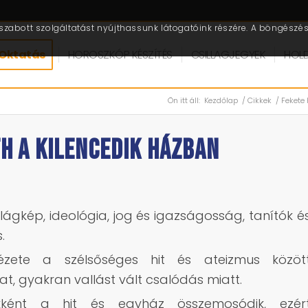
zabott szolgáltatást nyújthassunk látogatóink részére. A böngészés 
Oktatás
HOROSZKÓP KÉSZÍTÉS
CSILLAGJEGYEK
HOL
Ön itt áll:
Kezdőlap
/
Cikkek
/
Fekete 
TH A KILENCEDIK HÁZBAN
világkép, ideológia, jog és igazságosság, tanítók é
.
nézete a szélsőséges hit és ateizmus közöt
at, gyakran vallást vált csalódás miatt.
kként a hit és egyház összemosódik, ezér