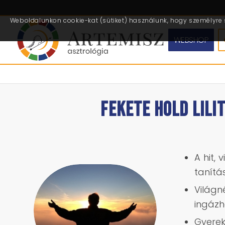
Weboldalunkon cookie-kat (sütiket) használunk, hogy személyre s
WEBSHOP
FEKETE HOLD LILI
A hit, 
tanítás
Világ
ingázh
Gyere