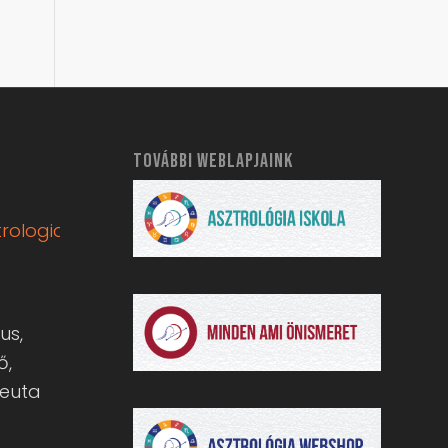
TOVÁBBI WEBLAPJAINK
rologia.hu
us,
ő,
peuta