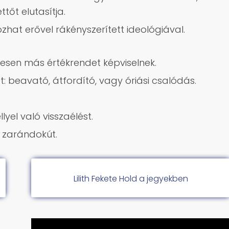
tőt elutasítja.
ozhat erővel rákényszerített ideológiával.
jesen más értékrendet képviselnek.
: beavató, átfordító, vagy óriási csalódás.
lyel való visszaélést.
 zarándokút.
Lilith Fekete Hold a jegyekben