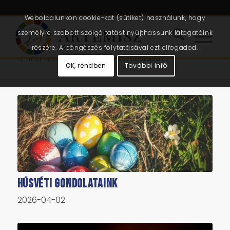
Weboldalunkon cookie-kat (sütiket) használunk, hogy
személyre szabott szolgáltatást nyújthassunk látogatóink
részére. A böngészés folytatásával ezt elfogadod.
Ön itt áll:
Kezdőlap
/
Cikkek
/
kozmikus fordulópontok
OK, rendben
További infó
Húsvéti gondolataink
2026-04-02