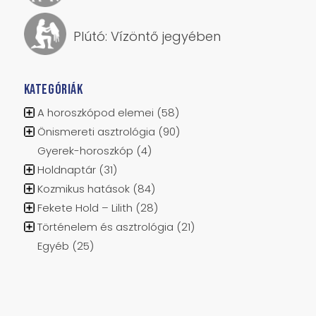
Plútó: Vízöntő jegyében
KATEGÓRIÁK
A horoszkópod elemei
(58)
Önismereti asztrológia
(90)
Gyerek-horoszkóp
(4)
Holdnaptár
(31)
Kozmikus hatások
(84)
Fekete Hold – Lilith
(28)
Történelem és asztrológia
(21)
Egyéb
(25)