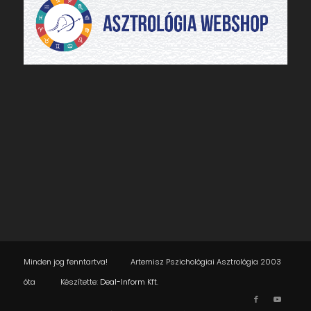
Minden jog fenntartva! Artemisz Pszichológiai Asztrológia 2003
óta Készítette:
Deal-Inform Kft.