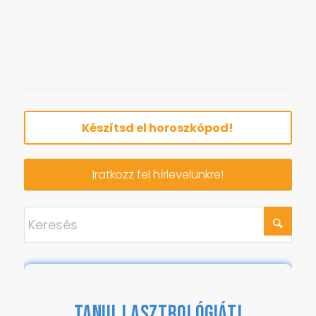
Készítsd el horoszkópod!
Iratkozz fel hírlevelünkre!
TANULJ ASZTROLÓGIÁT!