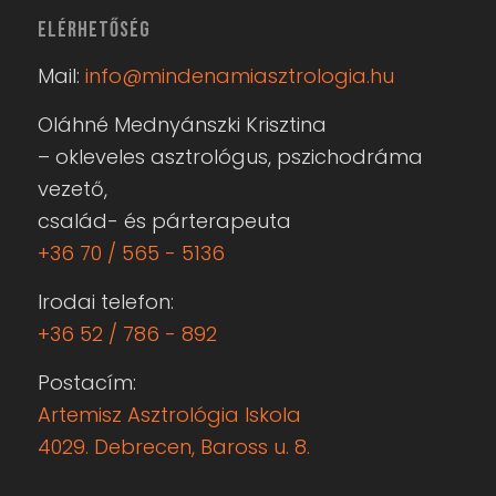
ELÉRHETŐSÉG
Mail:
info@mindenamiasztrologia.hu
Oláhné Mednyánszki Krisztina
– okleveles asztrológus, pszichodráma
vezető,
család- és párterapeuta
+36 70 / 565 - 5136
Irodai telefon:
+36 52 / 786 - 892
Postacím:
Artemisz Asztrológia Iskola
4029. Debrecen, Baross u. 8.