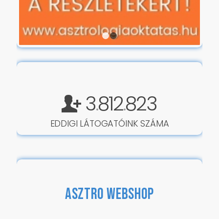
1
2
3
812
823
.
.
EDDIGI LÁTOGATÓINK SZÁMA
ASZTRO WEBSHOP