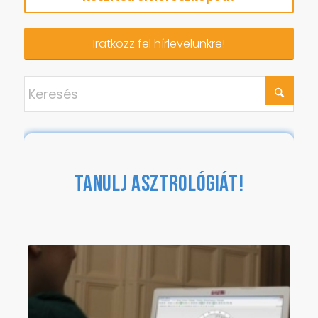
Iratkozz fel hírlevelünkre!
TANULJ ASZTROLÓGIÁT!