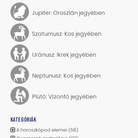
Jupiter: Oroszlán jegyében
Szaturnusz: Kos jegyében
Uránusz: Ikrek jegyében
Neptunusz: Kos jegyében
Plútó: Vízöntő jegyében
KATEGÓRIÁK
A horoszkópod elemei
(58)
Önismereti asztrológia
(90)