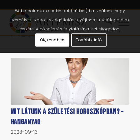
Weboldalunkon cookie-kat (sütiket) használunk, hogy
személyre szabott szolgáltatást nyújthassunk látogatóink
részére. A böngészés folytatásával ezt elfogadod.
Ön itt áll:
Kezdőlap
/
Cikkek
/
hangfelvételeink
OK, rendben
További infó
Mit látunk a születési horoszkópban? –
hanganyag
2023-09-13